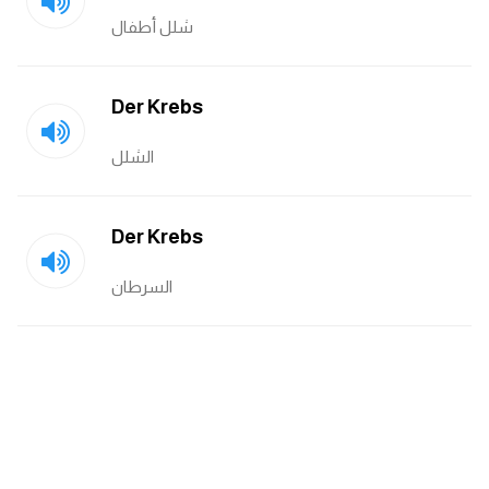
شلل أطفال
ايام الاسبوع بالانجليزي
عبارات انجليزية قصيرة عميقة
Der Krebs
عبارات انجليزية قصيرة
الشلل
الرتب العسكرية بالانجليزي
Der Krebs
ضمائر الفاعل
السرطان
ضمائر المفعول به
الحروف الانجليزية كبتل وسمول
pm