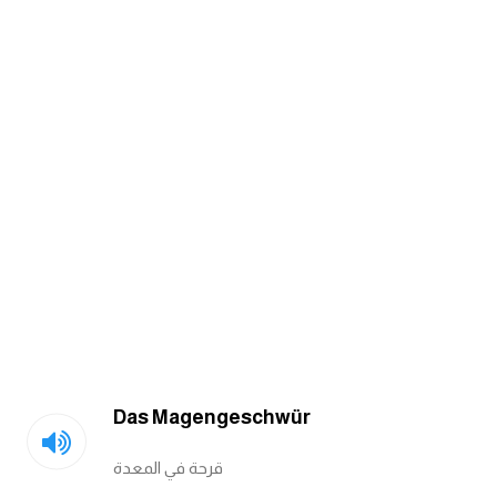
am
الابراج بالانجليزي
اسماء الكواكب بالانجليزي
كلمات بحرف a
كلمات بحرف b
كلمات بحرف c
كلمات بحرف d
Das Magengeschwür
كلمات بحرف e
قرحة في المعدة
كلمات بحرف f