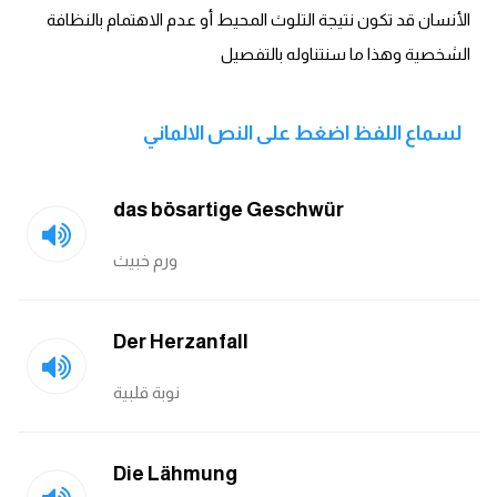
انجليزي بالصورة والصوت
الأنسان قد تكون نتيجة التلوث المحيط أو عدم الاهتمام بالنظافة
الشخصية وهذا ما سنتناوله بالتفصيل
الانجليزية الامريكية
تعلم الفرنسية
لسماع اللفظ اضغط على النص الالماني
تعلم اللغة الانجليزية
das bösartige Geschwür
Learn French
ورم خبيث
نطق الحروف الانجليزية
Der Herzanfall
بايو انستا انجليزي
نوبة قلبية
تهنئة عيد ميلاد بالانجليزي
Die Lähmung
حروف الجر بالانجليزي