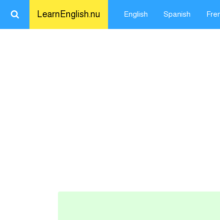
LearnEnglish.nu
English
Spanish
Fre