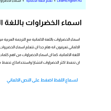
LearnEnglish.nu
»
تعلم اللغة الالمانية
» اسماء الخضراوات 
مرادفات انجليزية
الكلمة وضدها بالانجليزي
اسماء الخضراوات باللغة الا
افعال اللغة الانجليزية القياسية
اسماء الخضراوات باللغة الالمانية مع الترجمة العربية م
افعال اللغة الانجليزية الشاذة
الالماني.تعرفون انه هام جدا ان تتعلم اسماء الخضروات 
اختصارات اللغة الانجليزية
اللغة الالمانية، كما ان اسماء الخضراوات من اهم كلما
ان تحفظ اكثر الخضراوات انتشارا واستخداما،اي تحفظ
اختبار تحديد مستوى اللغة الانجليزية
حروف العلة بالانجليزي
لسماع اللفظ اضغط على النص الالماني
الاصوات الصحيحة في الانجليزية
قاموس كلمات انجليزية