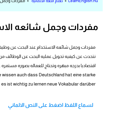
LearnEnglish.nu
»
تعلم اللغة الالمانية
» مفردات وجمل شائ
مرادفات انجليزية
الكلمة وضدها بالانجليزي
مفردات وجمل شائعه الاستخ
افعال اللغة الانجليزية القياسية
مفردات وجمل شائعه الاستخدام عند البحث عن وظيفه با
افعال اللغة الانجليزية الشاذة
نتحدث عن كيفيه تحويل عمليه البحث عن الوظائف من اللغ
اختصارات اللغة الانجليزية
lle wissen auch dass Deutschland hat eine starke
اختبار تحديد مستوى اللغة الانجليزية
es ist wichtig zu lernen neue Vokabular darüber
حروف العلة بالانجليزي
لسماع اللفظ اضغط على النص الالماني
الاصوات الصحيحة في الانجليزية
قاموس كلمات انجليزية