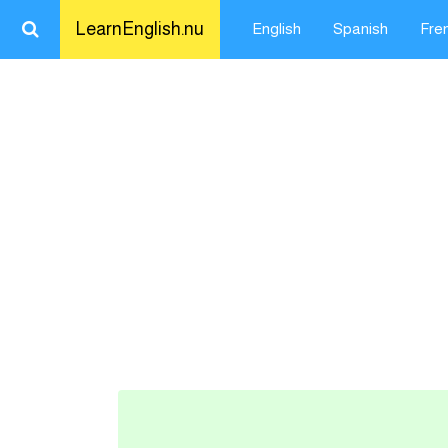
LearnEnglish.nu
English
Spanish
Fre