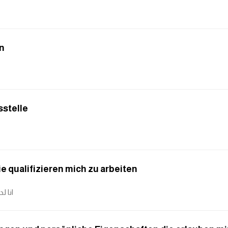
en
sstelle
ie qualifizieren mich zu arbeiten
انا ل