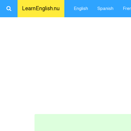
LearnEnglish.nu
English
Spanish
Fre