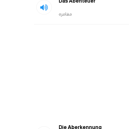
Das Abenteuer
مغامره
Die Aberkennung