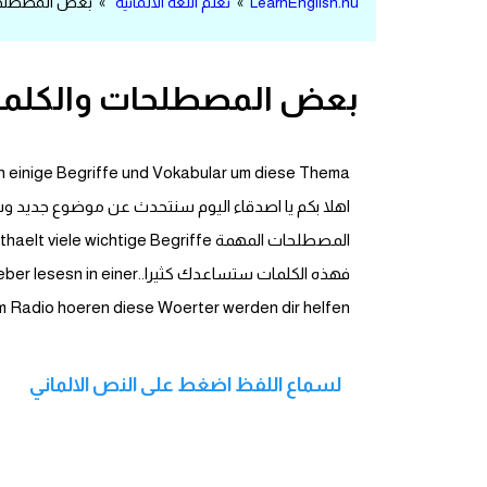
LearnEnglish.nu
»
تعلم اللغة الالمانية
» بعض المصطلحات و
مرادفات انجليزية
الكلمة وضدها بالانجليزي
بعض المصطلحات والكلمات 
افعال اللغة الانجليزية القياسية
ln einige Begriffe und Vokabular um diese Thema
افعال اللغة الانجليزية الشاذة
اختصارات اللغة الانجليزية
فهذه الكلمات ستساعدك كث
اختبار تحديد مستوى اللغة الانجليزية
m Radio hoeren diese Woerter werden dir helfen.
حروف العلة بالانجليزي
لسماع اللفظ اضغط على النص الالماني
الاصوات الصحيحة في الانجليزية
قاموس كلمات انجليزية