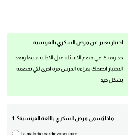
اساسيات اللغة الانجليزية
تعلم الانجليزية
عبارات انجليزية مترجمة قصيرة
اختبار تعبير عن مرض السكري بالفرنسية
كلمات انجليزية
خذ وقتك في فهم الاسئلة قبل الاجابة عليها وبعد
الاختبار انصحك بقراءة الدرس مرة اخرى لكي تفهمه
محادثات انجليزية
بشكل جيد
قواعد اللغة الانجليزية
تعلم اللغة الانجليزية للمبتدئين
1. ماذا يُسمى مرض السكري باللغة الفرنسية؟
مصطلحات انجليزية
La maladie cardiovasculaire