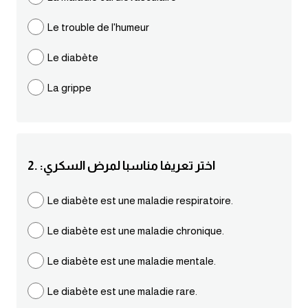
مرادفات انجليزية
Le trouble de l'humeur
الكلمة وضدها بالانجليزي
Le diabète
افعال اللغة الانجليزية القياسية
La grippe
افعال اللغة الانجليزية الشاذة
اختصارات اللغة الانجليزية
2. :اختر تعريفا مناسبا لمرض السكري
اختبار تحديد مستوى اللغة الانجليزية
Le diabète est une maladie respiratoire.
حروف العلة بالانجليزي
Le diabète est une maladie chronique.
الاصوات الصحيحة في الانجليزية
Le diabète est une maladie mentale.
Le diabète est une maladie rare.
قاموس كلمات انجليزية