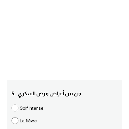
am
الابراج بالانجليزي
اسماء الكواكب بالانجليزي
كلمات بحرف a
كلمات بحرف b
كلمات بحرف c
5. :من بين أعراض مرض السكري
كلمات بحرف d
Soif intense
كلمات بحرف e
La fièvre
كلمات بحرف f