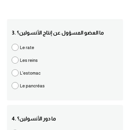
انجليزي بالصورة والصوت
الانجليزية الامريكية
3. ما العضو المسؤول عن إنتاج الأنسولين؟
تعلم الفرنسية
Le rate
تعلم اللغة الانجليزية
Les reins
Learn French
L'estomac
نطق الحروف الانجليزية
Le pancréas
بايو انستا انجليزي
تهنئة عيد ميلاد بالانجليزي
4. ما دور الأنسولين؟
حروف الجر بالانجليزي