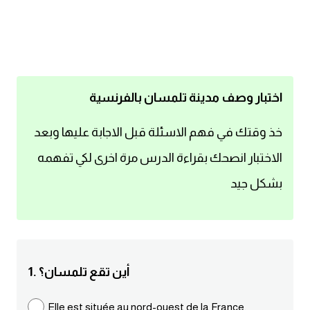
اساسيات اللغة الانجليزية
تعلم الانجليزية
عبارات انجليزية مترجمة قصيرة
اختبار وصف مدينة تلمسان بالفرنسية
كلمات انجليزية
خذ وقتك في فهم الاسئلة قبل الاجابة عليها وبعد
الاختبار انصحك بقراءة الدرس مرة اخرى لكي تفهمه
محادثات انجليزية
بشكل جيد
قواعد اللغة الانجليزية
تعلم اللغة الانجليزية للمبتدئين
1. أين تقع تلمسان؟
مصطلحات انجليزية
Elle est située au nord-ouest de la France.