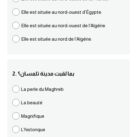
مرادفات انجليزية
Elle est située au nord-ouest d'Égypte.
الكلمة وضدها بالانجليزي
Elle est située au nord-ouest de l'Algérie.
افعال اللغة الانجليزية القياسية
Elle est située au nord de l'Algérie.
افعال اللغة الانجليزية الشاذة
اختصارات اللغة الانجليزية
2. بما لقبت مدينة تلمسان؟
اختبار تحديد مستوى اللغة الانجليزية
La perle du Maghreb
حروف العلة بالانجليزي
La beauté
الاصوات الصحيحة في الانجليزية
Magnifique
L'historique
قاموس كلمات انجليزية