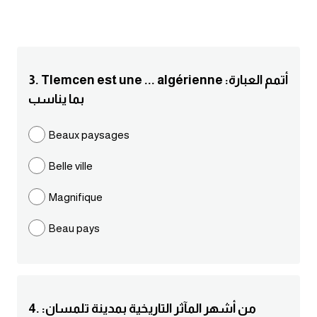
انجليزي بالصورة والصوت
الانجليزية الامريكية
3. Tlemcen est une ... algérienne :أتمم العبارة
تعلم الفرنسية
بما يناسب
تعلم اللغة الانجليزية
Beaux paysages
Learn French
Belle ville
نطق الحروف الانجليزية
Magnifique
Beau pays
بايو انستا انجليزي
تهنئة عيد ميلاد بالانجليزي
حروف الجر بالانجليزي
4. :من أشهر المآثر التاريخية بمدينة تلمسان