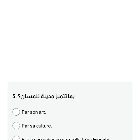
am
الابراج بالانجليزي
اسماء الكواكب بالانجليزي
كلمات بحرف a
كلمات بحرف b
كلمات بحرف c
5. بما تتميز مدينة تلمسان؟
كلمات بحرف d
Par son art.
كلمات بحرف e
Par sa culture.
كلمات بحرف f
Elle a une richesse naturelle très diversifié.