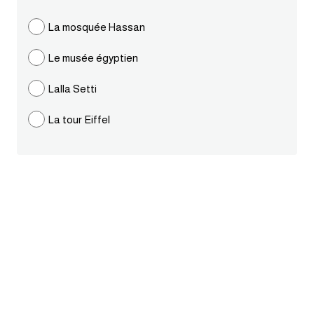
ايام الاسبوع بالانجليزي
La mosquée Hassan
Le musée égyptien
عبارات انجليزية قصيرة عميقة
Lalla Setti
عبارات انجليزية قصيرة
La tour Eiffel
الرتب العسكرية بالانجليزي
ضمائر الفاعل
ضمائر المفعول به
الحروف الانجليزية كبتل وسمول
pm