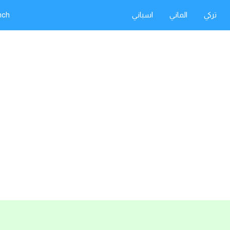
تركي
الماني
اسباني
nch