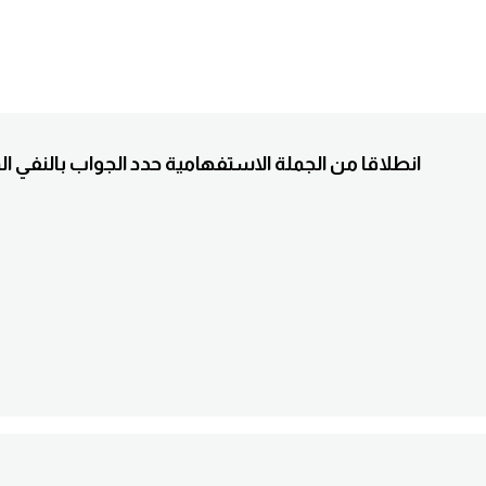
3. Est ce que tu fais du sport? انطلاقا من الجملة الاستفهامية حدد الجواب بال