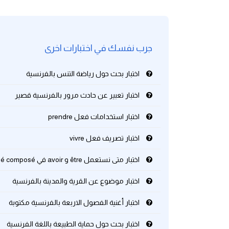
كلمات بحرف g
جرب نفسك في اختبارات اخرى
كلمات بحرف h
اختبار بحث حول رياضة التنس بالفرنسية
كلمات بحرف i
اختبار تعبير عن حادث مرور بالفرنسية قصير
كلمات بحرف j
اختبار استخدامات فعل prendre
كلمات بحرف k
اختبار تصريف فعل vivre
كلمات بحرف l
اختبار متى نستعمل être و avoir في passé composé
اختبار موضوع عن القرية والمدينة بالفرنسية
كلمات بحرف m
اختبار أغنية الفصول الاربعة بالفرنسية مكتوبة
كلمات بحرف n
اختبار بحث حول حماية الطبيعة باللغة الفرنسية