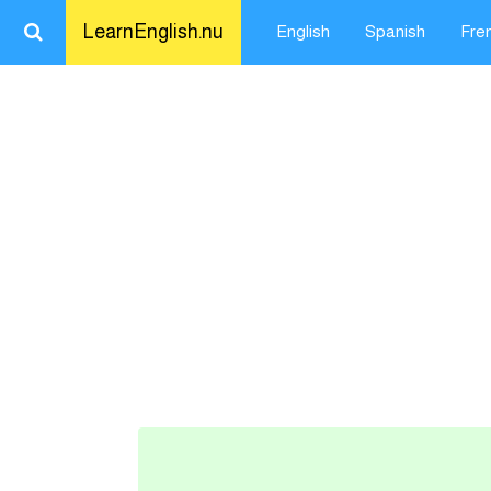
LearnEnglish.nu
English
Spanish
Fre