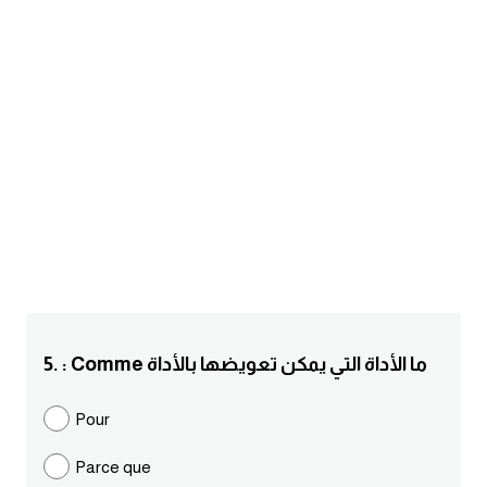
am
الابراج بالانجليزي
اسماء الكواكب بالانجليزي
كلمات بحرف a
كلمات بحرف b
كلمات بحرف c
كلمات بحرف d
5. : Comme ما الأداة التي يمكن تعويضها بالأداة
كلمات بحرف e
Pour
Parce que
كلمات بحرف f