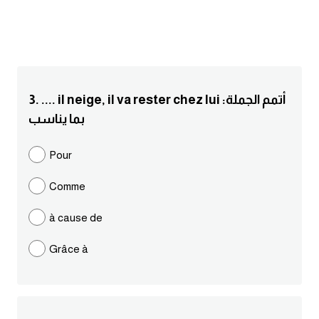
انجليزي بالصورة والصوت
الانجليزية الامريكية
تعلم الفرنسية
3. .... il neige, il va rester chez lui :أتمم الجملة
بما يناسب
تعلم اللغة الانجليزية
Pour
Learn French
Comme
نطق الحروف الانجليزية
à cause de
بايو انستا انجليزي
Grâce à
تهنئة عيد ميلاد بالانجليزي
حروف الجر بالانجليزي