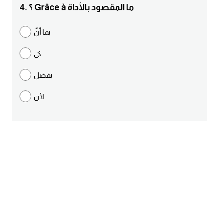
4. ؟ Grâce à ما المقصود بالأداة
ايام الاسبوع بالانجليزي
بما أنّ
عبارات انجليزية قصيرة عميقة
كي
عبارات انجليزية قصيرة
بفضل
الرتب العسكرية بالانجليزي
لأن
ضمائر الفاعل
ضمائر المفعول به
الحروف الانجليزية كبتل وسمول
pm