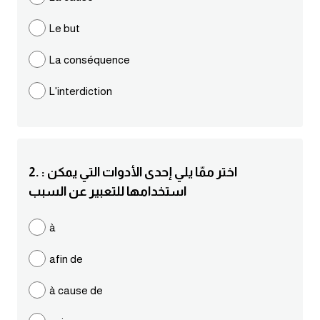
مرادفات انجليزية
Le but
الكلمة وضدها بالانجليزي
La conséquence
افعال اللغة الانجليزية القياسية
L'interdiction
افعال اللغة الانجليزية الشاذة
اختصارات اللغة الانجليزية
2. : اختر ممّا يلي إحدى الأدوات التي يمكن
استخدامها للتعبير عن السبب
اختبار تحديد مستوى اللغة الانجليزية
à
حروف العلة بالانجليزي
afin de
الاصوات الصحيحة في الانجليزية
à cause de
قاموس كلمات انجليزية