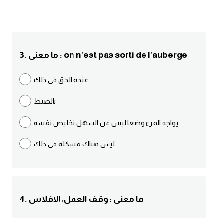
انجليزي بالصورة والصوت
الانجليزية الامريكية
3. ما معنى : on n'est pas sorti de l'auberge
تعلم الفرنسية
عنده الحق في ذلك
تعلم اللغة الانجليزية
بالضبط
Learn French
يواجه المرء وضعا ليس من السهل تخليص نفسه
نطق الحروف الانجليزية
ليس هناك مشكلة في ذلك
بايو انستا انجليزي
تهنئة عيد ميلاد بالانجليزي
4. ما معنى : وقف العمل، الافلاس
حروف الجر بالانجليزي