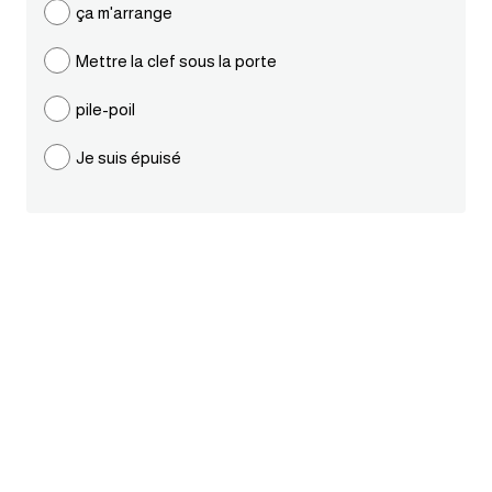
ça m'arrange
ايام الاسبوع بالانجليزي
Mettre la clef sous la porte
عبارات انجليزية قصيرة عميقة
pile-poil
عبارات انجليزية قصيرة
Je suis épuisé
الرتب العسكرية بالانجليزي
ضمائر الفاعل
ضمائر المفعول به
الحروف الانجليزية كبتل وسمول
pm