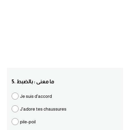
am
الابراج بالانجليزي
اسماء الكواكب بالانجليزي
كلمات بحرف a
كلمات بحرف b
كلمات بحرف c
5. ما معنى : بالضبط
كلمات بحرف d
Je suis d'accord
J'adore tes chaussures
كلمات بحرف e
pile-poil
كلمات بحرف f