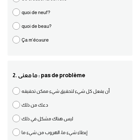
مرادفات انجليزية
quoi de neuf?
الكلمة وضدها بالانجليزي
quoi de beau?
افعال اللغة الانجليزية القياسية
Ça m’écœure
افعال اللغة الانجليزية الشاذة
اختصارات اللغة الانجليزية
2. ما معنى : pas de problème
اختبار تحديد مستوى اللغة الانجليزية
أن يفعل كل شيء لتحقيق شيء ممكن تحقيقه
حروف العلة بالانجليزي
دعك من ذلك
الاصوات الصحيحة في الانجليزية
ليس هناك مشكل في ذلك
إبطاء شيء ما، الهروب من شيء ما
قاموس كلمات انجليزية