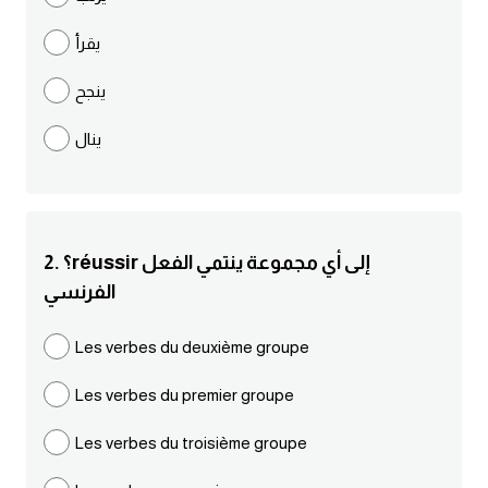
مرادفات انجليزية
يقرأ
الكلمة وضدها بالانجليزي
ينجح
افعال اللغة الانجليزية القياسية
ينال
افعال اللغة الانجليزية الشاذة
اختصارات اللغة الانجليزية
2. ؟réussir إلى أي مجموعة ينتمي الفعل
الفرنسي
اختبار تحديد مستوى اللغة الانجليزية
Les verbes du deuxième groupe
حروف العلة بالانجليزي
Les verbes du premier groupe
الاصوات الصحيحة في الانجليزية
Les verbes du troisième groupe
قاموس كلمات انجليزية