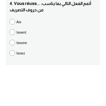
4. Vous réuss... :أتمم الفعل التالي بما يناسب
ايام الاسبوع بالانجليزي
من حروف التصريف
عبارات انجليزية قصيرة عميقة
Ais
Issent
عبارات انجليزية قصيرة
Issons
الرتب العسكرية بالانجليزي
Issez
ضمائر الفاعل
ضمائر المفعول به
الحروف الانجليزية كبتل وسمول
pm