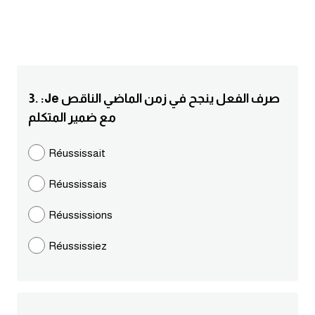
انجليزي بالصورة والصوت
الانجليزية الامريكية
تعلم الفرنسية
3. :Je صرف الفعل ينجح في زمن الماضي الناقص
مع ضمير المتكلم
تعلم اللغة الانجليزية
Réussissait
Learn French
Réussissais
نطق الحروف الانجليزية
Réussissions
بايو انستا انجليزي
Réussissiez
تهنئة عيد ميلاد بالانجليزي
حروف الجر بالانجليزي