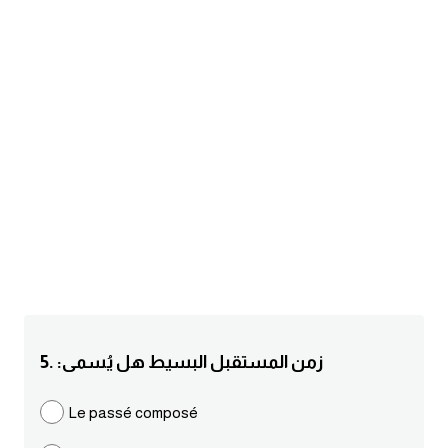
am
الابراج بالانجليزي
اسماء الكواكب بالانجليزي
كلمات بحرف a
كلمات بحرف b
كلمات بحرف c
كلمات بحرف d
5. :زمن المستقبل البسيط هل يُسمى
كلمات بحرف e
Le passé composé
كلمات بحرف f