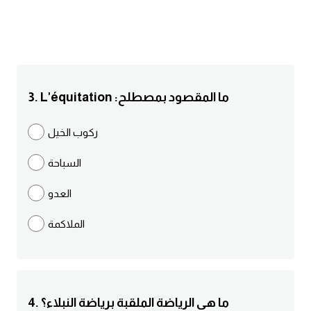
انجليزي بالصورة والصوت
الانجليزية الامريكية
تعلم الفرنسية
3. L'équitation :ما المقصود بمصطلح
تعلم اللغة الانجليزية
ركوب الخيل
Learn French
السباحة
نطق الحروف الانجليزية
العدو
الملاكمة
بايو انستا انجليزي
تهنئة عيد ميلاد بالانجليزي
حروف الجر بالانجليزي
4. ما هي الرياضة الملقبة برياضة النبلاء؟