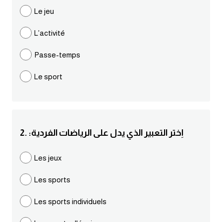
مرادفات انجليزية
Le jeu
الكلمة وضدها بالانجليزي
L’activité
افعال اللغة الانجليزية القياسية
Passe-temps
Le sport
افعال اللغة الانجليزية الشاذة
اختصارات اللغة الانجليزية
2. :اِختر التعبير الذي يدل على الرياضات الفردية
اختبار تحديد مستوى اللغة الانجليزية
Les jeux
حروف العلة بالانجليزي
Les sports
الاصوات الصحيحة في الانجليزية
Les sports individuels
قاموس كلمات انجليزية