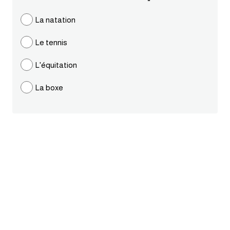
ايام الاسبوع بالانجليزي
La natation
Le tennis
عبارات انجليزية قصيرة عميقة
L'équitation
عبارات انجليزية قصيرة
La boxe
الرتب العسكرية بالانجليزي
ضمائر الفاعل
ضمائر المفعول به
الحروف الانجليزية كبتل وسمول
pm