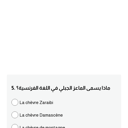
am
الابراج بالانجليزي
اسماء الكواكب بالانجليزي
كلمات بحرف a
كلمات بحرف b
كلمات بحرف c
5. ماذا يسمى الماعز الجبلي في اللغة الفرنسية؟
كلمات بحرف d
La chèvre Zaraibi
كلمات بحرف e
La chèvre Damascène
كلمات بحرف f
La chèvre de montagne