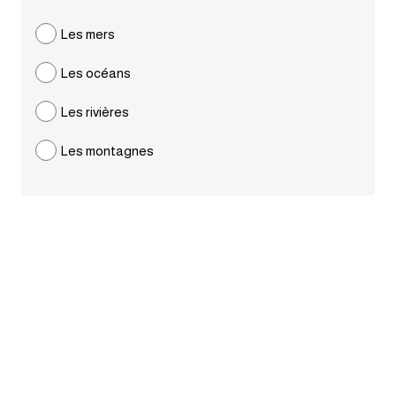
ايام الاسبوع بالانجليزي
Les mers
Les océans
عبارات انجليزية قصيرة عميقة
Les rivières
عبارات انجليزية قصيرة
Les montagnes
الرتب العسكرية بالانجليزي
ضمائر الفاعل
ضمائر المفعول به
الحروف الانجليزية كبتل وسمول
pm