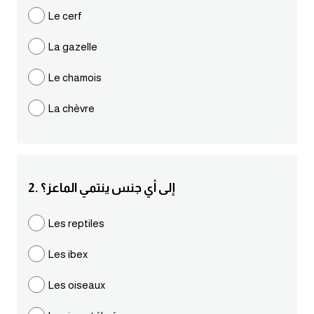
مرادفات انجليزية
Le cerf
الكلمة وضدها بالانجليزي
La gazelle
افعال اللغة الانجليزية القياسية
Le chamois
La chèvre
افعال اللغة الانجليزية الشاذة
اختصارات اللغة الانجليزية
2. إلى أي جنس ينتمي الماعز؟
اختبار تحديد مستوى اللغة الانجليزية
Les reptiles
حروف العلة بالانجليزي
Les ibex
الاصوات الصحيحة في الانجليزية
Les oiseaux
قاموس كلمات انجليزية