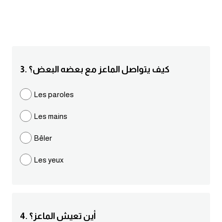
انجليزي بالصورة والصوت
الانجليزية الامريكية
تعلم الفرنسية
3. كيف يتواصل الماعز مع بعضه البعض؟
تعلم اللغة الانجليزية
Les paroles
Learn French
Les mains
نطق الحروف الانجليزية
Bêler
Les yeux
بايو انستا انجليزي
تهنئة عيد ميلاد بالانجليزي
حروف الجر بالانجليزي
4. أين تعيش الماعز؟