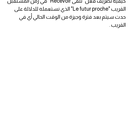
كيفية تصريف فعل "تلقّى Recevoir" في زمن المستقبل
القريب "Le futur proche" الذي نستعمله للدلالة على
كلمات بحرف g
حدث سيتم بعد فترة وجيزة من الوقت الحالي أي في
القريب .
كلمات بحرف h
كلمات بحرف i
كلمات بحرف j
كلمات بحرف k
كلمات بحرف l
كلمات بحرف m
كلمات بحرف n