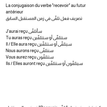
am
La conjugaison du verbe "recevoir" au futur
antérieur
الابراج بالانجليزي
تصريف فعل تلقّى في زمن المستقبل السابق
اسماء الكواكب بالانجليزي
J'aurai reçu سأتلقّى
Tu auras reçu ستتلقّى أو ستتلقّين
كلمات بحرف a
Il / Elle aura reçu سيتلقّى أو ستتلقّين
Nous aurons reçu سنتلقّى
كلمات بحرف b
Vous aurez reçu ستتلقّون
Ils / Elles auront reçu سيتلقّون أو ستتلقّين
كلمات بحرف c
كلمات بحرف d
كلمات بحرف e
كلمات بحرف f