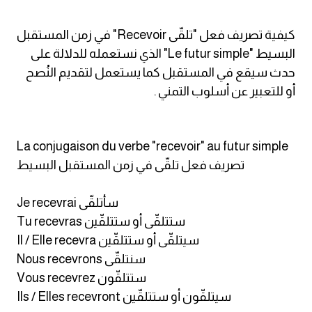
كلمات بحرف x
كيفية تصريف فعل "تلقّى Recevoir" في زمن المستقبل
البسيط "Le futur simple" الذي نستعمله للدلالة على
كلمات بحرف y
حدث سيقع في المستقبل كما يستعمل لتقديم النُصح
أو للتعبير عن أسلوب التمني .
كلمات بحرف z
اغلق النافذة
La conjugaison du verbe "recevoir" au futur simple
تصريف فعل تلقّى في زمن المستقبل البسيط
Je recevrai سأتلقّى
Tu recevras ستتلقّى أو ستتلقّين
Il / Elle recevra سيتلقّى أو ستتلقّين
Nous recevrons سنتلقّى
Vous recevrez ستتلقّون
Ils / Elles recevront سيتلقّون أو ستتلقّين