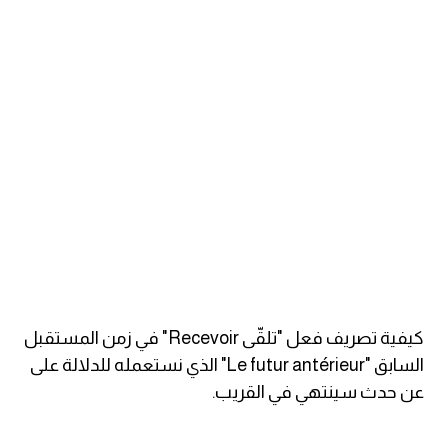
ايام الاسبوع بالانجليزي
عبارات انجليزية قصيرة عميقة
عبارات انجليزية قصيرة
الرتب العسكرية بالانجليزي
ضمائر الفاعل
ضمائر المفعول به
كيفية تصريف فعل "تلقّى Recevoir" في زمن المستقبل
الحروف الانجليزية كبتل وسمول
السابق "Le futur antérieur" الذي نستعمله للدلالة على
عن حدث سينتهي في القريب.
pm