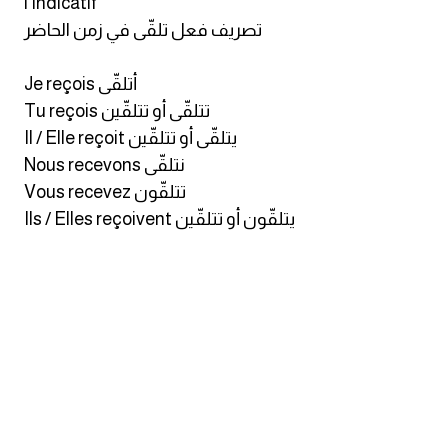
l'indicatif
انجليزي بالصورة والصوت
تصريف فعل تلقّى في زمن الحاضر
الانجليزية الامريكية
Je reçois أتلقّى
Tu reçois تتلقّى أو تتلقّين
تعلم الفرنسية
Il / Elle reçoit يتلقّى أو تتلقّين
Nous recevons نتلقّى
تعلم اللغة الانجليزية
Vous recevez تتلقّون
Ils / Elles reçoivent يتلقّون أو تتلقّين
Learn French
نطق الحروف الانجليزية
بايو انستا انجليزي
تهنئة عيد ميلاد بالانجليزي
حروف الجر بالانجليزي