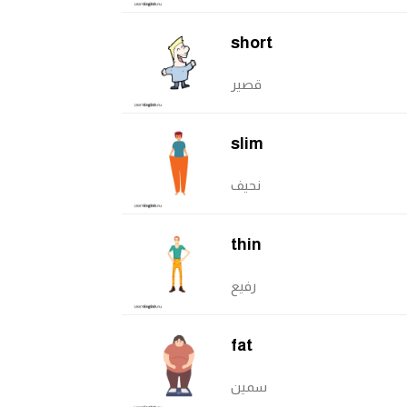
short
قصير
slim
نحيف
thin
رفيع
fat
سمين