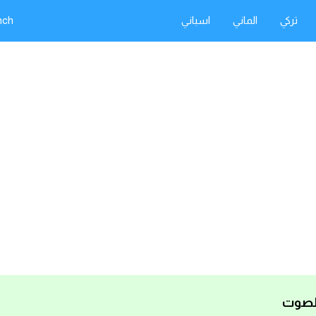
تركي
الماني
اسباني
nch
الصوت