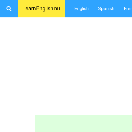
LearnEnglish.nu
English
Spanish
Fre