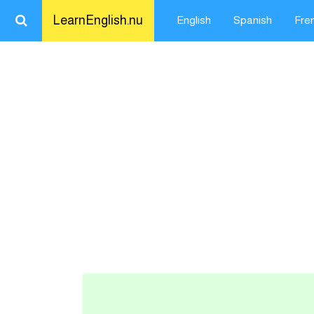
LearnEnglish.nu
English
Spanish
Fre