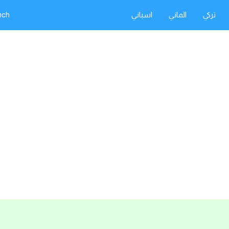
تركي
الماني
اسباني
nch