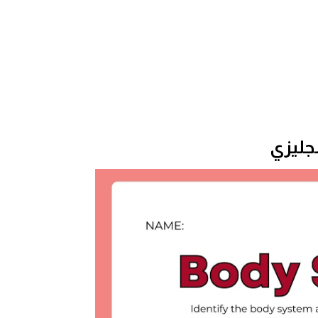
جليزي