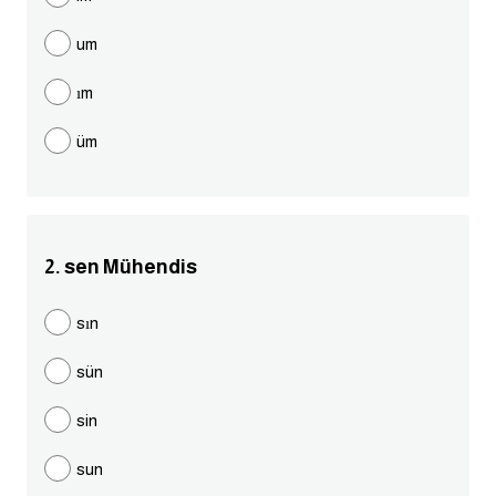
مرادفات انجليزية
um
الكلمة وضدها بالانجليزي
ım
افعال اللغة الانجليزية القياسية
üm
افعال اللغة الانجليزية الشاذة
اختصارات اللغة الانجليزية
2. sen Mühendis
اختبار تحديد مستوى اللغة الانجليزية
sın
حروف العلة بالانجليزي
sün
الاصوات الصحيحة في الانجليزية
sin
sun
قاموس كلمات انجليزية