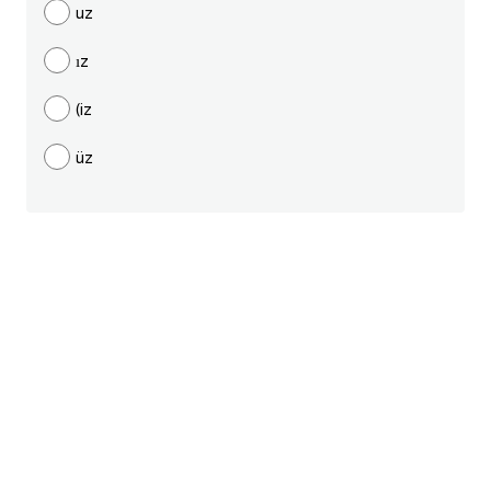
uz
ايام الاسبوع بالانجليزي
ız
عبارات انجليزية قصيرة عميقة
(iz
عبارات انجليزية قصيرة
üz
الرتب العسكرية بالانجليزي
ضمائر الفاعل
ضمائر المفعول به
الحروف الانجليزية كبتل وسمول
pm