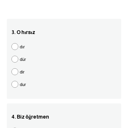
انجليزي بالصورة والصوت
الانجليزية الامريكية
3. O hırsız
تعلم الفرنسية
dır
تعلم اللغة الانجليزية
dür
Learn French
dir
نطق الحروف الانجليزية
dur
بايو انستا انجليزي
تهنئة عيد ميلاد بالانجليزي
4. Biz öğretmen
حروف الجر بالانجليزي