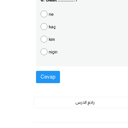
ne
kaç
kim
niçin
راجع الدرس