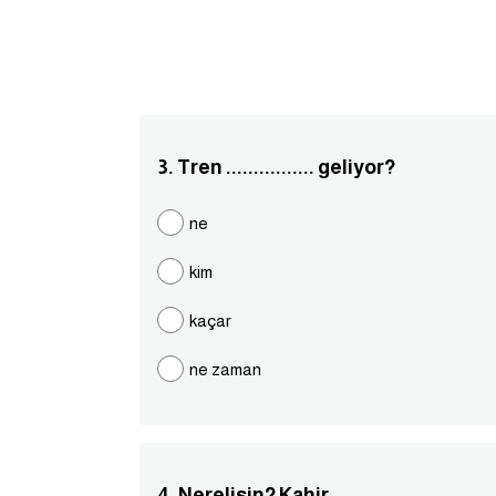
3. Tren ................ geliyor?
ne
kim
kaçar
ne zaman
4. Nerelisin? Kahir....