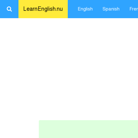
LearnEnglish.nu
English
Spanish
Fre