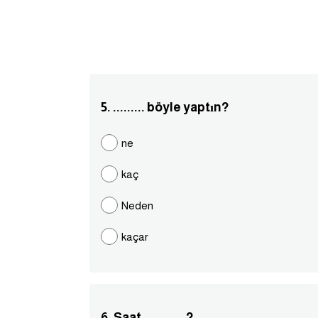
5. ......... böyle yaptın?
ne
kaç
Neden
kaçar
6. Saat ............?