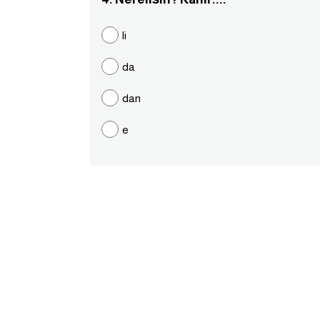
li
da
dan
e