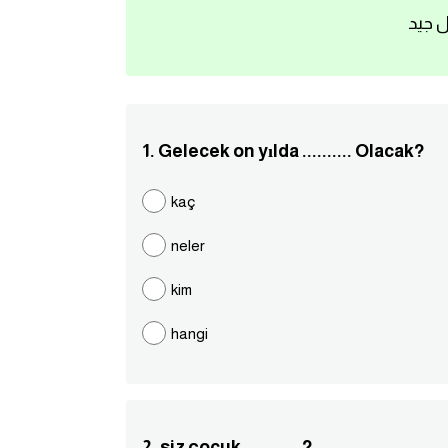
ل جيد
1. Gelecek on yılda .......... Olacak?
kaç
neler
kim
hangi
2. siz çocuk ........... ?