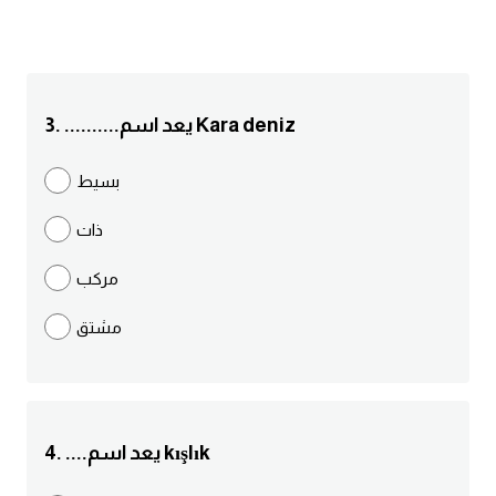
انجليزي بالصورة والصوت
الانجليزية الامريكية
3. ..........يعد اسم Kara deniz
تعلم الفرنسية
بسيط
تعلم اللغة الانجليزية
ذات
Learn French
مركب
نطق الحروف الانجليزية
مشتق
بايو انستا انجليزي
تهنئة عيد ميلاد بالانجليزي
4. ....يعد اسم kışlık
حروف الجر بالانجليزي