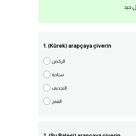
ل جيد
1. (Kürek) arapçaya çiverin
الركض
سباحة
التجديف
القفز
2. (Su Balesi) arapçaya çiverin