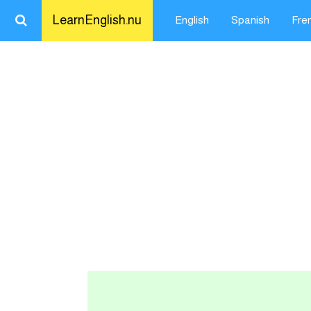
LearnEnglish.nu
English
Spanish
Fre