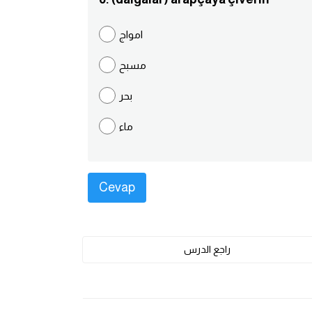
امواج
مسبح
بحر
ماء
راجع الدرس