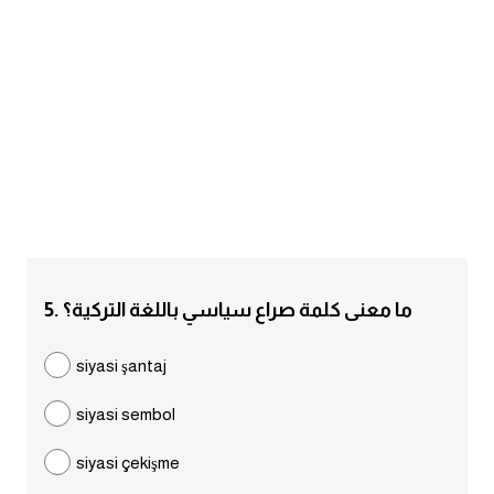
am
الابراج بالانجليزي
اسماء الكواكب بالانجليزي
كلمات بحرف a
كلمات بحرف b
كلمات بحرف c
5. ما معنى كلمة صراع سياسي باللغة التركية؟
كلمات بحرف d
siyasi şantaj
siyasi sembol
كلمات بحرف e
siyasi çekişme
كلمات بحرف f