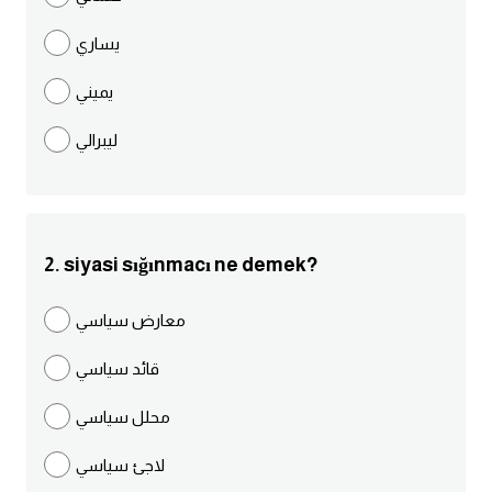
مرادفات انجليزية
يساري
الكلمة وضدها بالانجليزي
يميني
افعال اللغة الانجليزية القياسية
ليبرالي
افعال اللغة الانجليزية الشاذة
اختصارات اللغة الانجليزية
2. siyasi sığınmacı ne demek?
اختبار تحديد مستوى اللغة الانجليزية
معارض سياسي
حروف العلة بالانجليزي
قائد سياسي
الاصوات الصحيحة في الانجليزية
محلل سياسي
لاجئ سياسي
قاموس كلمات انجليزية