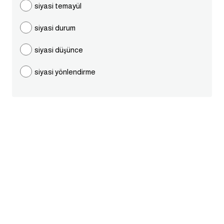
siyasi temayül
ايام الاسبوع بالانجليزي
siyasi durum
عبارات انجليزية قصيرة عميقة
siyasi düşünce
عبارات انجليزية قصيرة
siyasi yönlendirme
الرتب العسكرية بالانجليزي
ضمائر الفاعل
ضمائر المفعول به
الحروف الانجليزية كبتل وسمول
pm