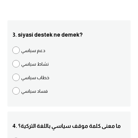
انجليزي بالصورة والصوت
الانجليزية الامريكية
3. siyasi destek ne demek?
تعلم الفرنسية
دعم سياسي
تعلم اللغة الانجليزية
نشاط سياسي
Learn French
خطاب سياسي
نطق الحروف الانجليزية
فساد سياسي
بايو انستا انجليزي
تهنئة عيد ميلاد بالانجليزي
4. ما معنى كلمة موقف سياسي باللغة التركية؟
حروف الجر بالانجليزي