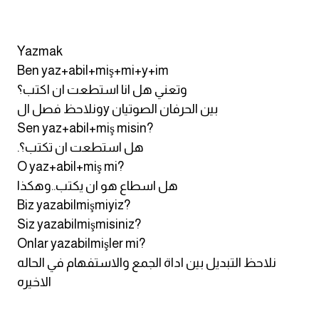
كلمات بحرف x
Yazmak
Ben yaz+abil+miş+mi+y+im
كلمات بحرف y
وتعني هل انا استطعت ان اكتب؟
ونلاحظ فصل الy بين الحرفان الصوتيان
كلمات بحرف z
Sen yaz+abil+miş misin?
.هل استطعت ان تكتب؟
اغلق النافذة
O yaz+abil+miş mi?
هل اسطاع هو ان يكتب..وهكذا
Biz yazabilmişmiyiz?
Siz yazabilmişmisiniz?
Onlar yazabilmişler mi?
نلاحظ التبديل بين اداة الجمع والاستفهام في الحاله
الاخيره