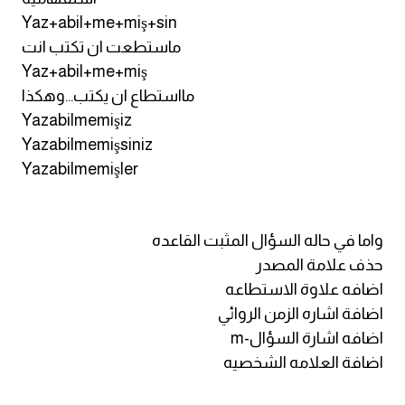
Yaz+abil+me+miş+sin
كلمات بحرف g
ماستطعت ان تكتب انت
Yaz+abil+me+miş
كلمات بحرف h
مااستطاع ان يكتب...وهكذا
Yazabilmemişiz
كلمات بحرف i
Yazabilmemişsiniz
Yazabilmemişler
كلمات بحرف j
كلمات بحرف k
واما في حاله السؤال المثبت القاعده
حذف علامة المصدر
كلمات بحرف l
اضافه علاوة الاستطاعه
اضافة اشاره الزمن الروائي
كلمات بحرف m
اضافه اشارة السؤال-m
اضافة العلامه الشخصيه
كلمات بحرف n