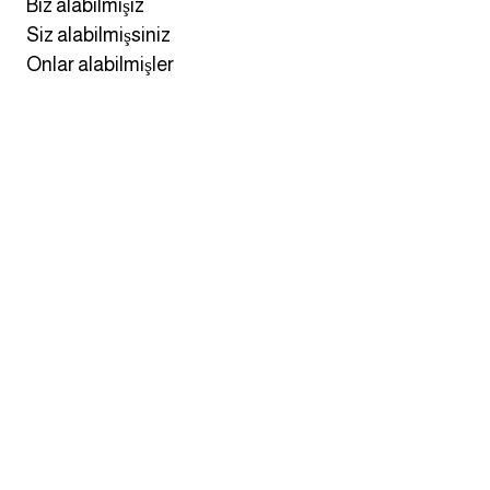
Biz alabilmişiz
Siz alabilmişsiniz
ايام الاسبوع بالانجليزي
Onlar alabilmişler
عبارات انجليزية قصيرة عميقة
عبارات انجليزية قصيرة
الرتب العسكرية بالانجليزي
ضمائر الفاعل
ضمائر المفعول به
الحروف الانجليزية كبتل وسمول
pm