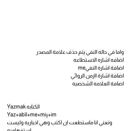
am
الابراج بالانجليزي
اسماء الكواكب بالانجليزي
كلمات بحرف a
واما في حاله النفي يتم حذف علامة المصدر
اضافه اشاره الاستطاعه
كلمات بحرف b
اضافة اشاره النفيme
اضافة اشارة اازمن الروائي
كلمات بحرف c
اضافة العلامه الشخصيه
كلمات بحرف d
Yazmak الكتابه
كلمات بحرف e
Yaz+abìl+me+miş+im
وتعني انا ماستطعت ان اكتب وهي اخباريه وليست
كلمات بحرف f
استفهاميه