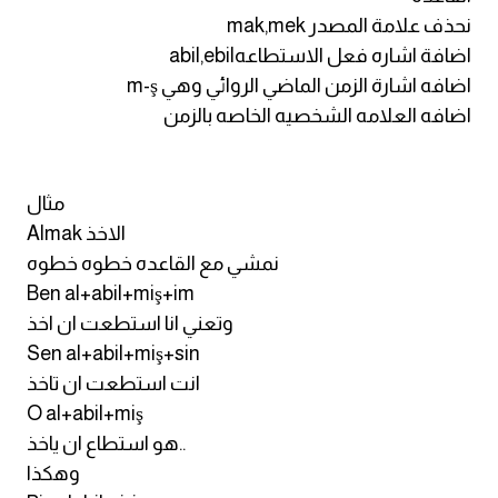
انجليزي بالصورة والصوت
نحذف علامة المصدر mak,mek
اضافة اشاره فعل الاستطاعهabil,ebil
الانجليزية الامريكية
اضافه اشارة الزمن الماضي الروائي وهي m-ş
اضافه العلامه الشخصيه الخاصه بالزمن
تعلم الفرنسية
تعلم اللغة الانجليزية
مثال
Almak الاخذ
Learn French
نمشي مع القاعده خطوه خطوه
Ben al+abil+miş+im
نطق الحروف الانجليزية
وتعني انا استطعت ان اخذ
Sen al+abil+miş+sin
بايو انستا انجليزي
انت استطعت ان تاخذ
O al+abil+miş
تهنئة عيد ميلاد بالانجليزي
هو استطاع ان ياخذ..
وهكذا
حروف الجر بالانجليزي