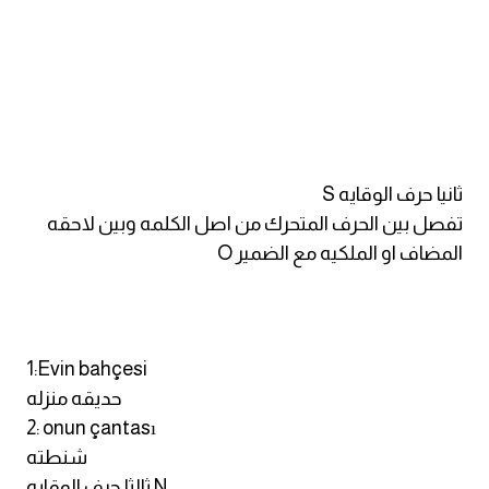
كلمات بحرف o
كلمات بحرف p
كلمات بحرف q
ثانيا حرف الوقايه S
كلمات بحرف r
تفصل بين الحرف المتحرك من اصل الكلمه وبين لاحقه
كلمات بحرف s
المضاف او الملكيه مع الضمير O
كلمات بحرف t
كلمات بحرف u
1:Evin bahçesi
حديقه منزله
كلمات بحرف v
2: onun çantası
شنطته
كلمات بحرف w
ثالثا حرف الوقايه N