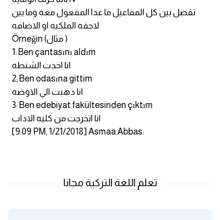
تفصل بين كل المفاعيل ما عدا المفعول معه وما بين
كلمات بحرف x
لاحقه الملكيه او الاضافه
Örneğin (مثال )
كلمات بحرف y
1: Ben çantasını aldım
انا اخذت الشنطه
كلمات بحرف z
2; Ben odasına gittim
انا ذهبت الي الاوضه
اغلق النافذة
3: Ben edebiyat fakültesinden çıktım
انا اتخرجت من كليه الاداب
[9:09 PM, 1/21/2018] Asmaa Abbas: