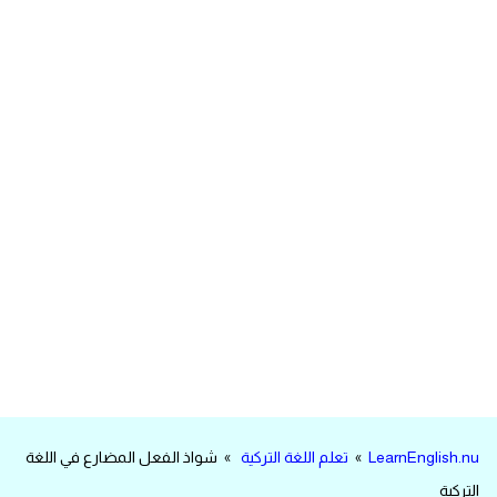
مرادفات انجليزية
الكلمة وضدها بالانجليزي
افعال اللغة الانجليزية القياسية
افعال اللغة الانجليزية الشاذة
اختصارات اللغة الانجليزية
اختبار تحديد مستوى اللغة الانجليزية
حروف العلة بالانجليزي
الاصوات الصحيحة في الانجليزية
LearnEnglish.nu
»
تعلم اللغة التركية
» شواذ الفعل المضارع في اللغة
قاموس كلمات انجليزية
التركية