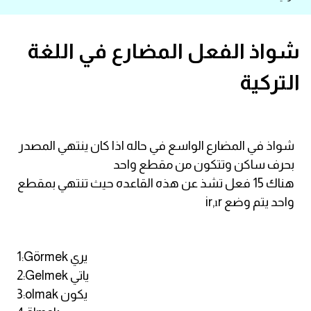
قاموس عربي انجليزي
شواذ الفعل المضارع في اللغة
اسماء الدول باللغة الانجليزية
التركية
تعلم اللغة الفرنسية
تعلم اللغة الالمانية
شواذ في المضارع الواسع في حاله اذا كان ينتهي المصدر
بحرف ساكن وتتكون من مقطع واحد
تعلم اللغة الاسبانية
هناك 15 فعل تشذ عن هذه القاعده حيث تنتهي بمقطع
واحد يتم وضع ir,ır
تعلم اللغة التركية
Learn English
1:Görmek يري
2:Gelmek ياتي
Learn Spanish
3:olmak يكون