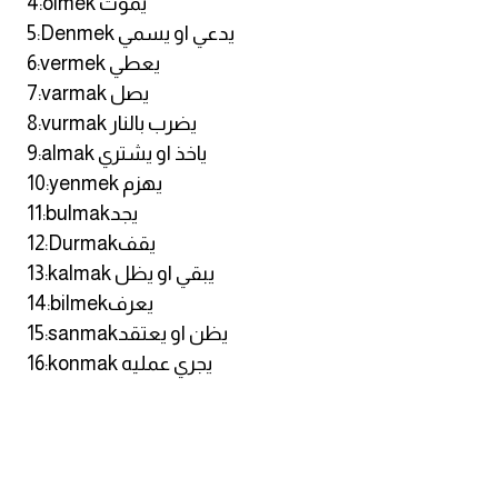
4:ölmek يموت
انجليزي بالصورة والصوت
5:Denmek يدعي او يسمي
6:vermek يعطي
الانجليزية الامريكية
7:varmak يصل
8:vurmak يضرب بالنار
تعلم الفرنسية
9:almak ياخذ او يشتري
10:yenmek يهزم
تعلم اللغة الانجليزية
11:bulmakيجد
12:Durmakيقف
Learn French
13:kalmak يبقي او يظل
14:bilmekيعرف
نطق الحروف الانجليزية
15:sanmakيظن او يعتقد
16:konmak يجري عمليه
بايو انستا انجليزي
تهنئة عيد ميلاد بالانجليزي
حروف الجر بالانجليزي