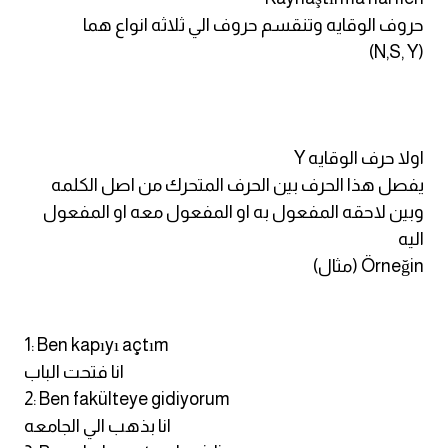
am
حروف الوقايه وتنقسم حروف الي ثلاثه انواع هما
(N,S, Y)
الابراج بالانجليزي
اسماء الكواكب بالانجليزي
اولا حرف الوقايه Y
كلمات بحرف a
يفصل هذا الحرف بين الحرف المتحرك من اصل الكلمه
وبين لاحقه المفعول به او المفعول معه او المفعول
كلمات بحرف b
اليه
Örneğin (مثال)
كلمات بحرف c
كلمات بحرف d
1: Ben kapıyı açtım
انا فتحت الباب
كلمات بحرف e
2: Ben fakülteye gidiyorum
انا بذهب الي الجامعه
كلمات بحرف f