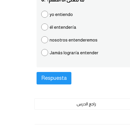
yo entiendo
él entendería
nosotros entenderemos
Jamás lograría entender
راجع الدرس