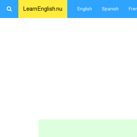
LearnEnglish.nu
English
Spanish
Fre