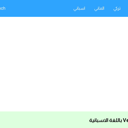
تركي
الماني
اسباني
nch