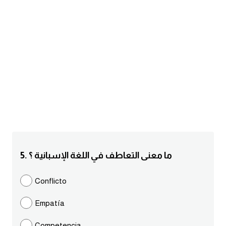
am
الابراج بالانجليزي
اسماء الكواكب بالانجليزي
كلمات بحرف a
كلمات بحرف b
كلمات بحرف c
5. ما معنى التعاطف في اللغة الإسبانية ؟
كلمات بحرف d
Conflicto
كلمات بحرف e
Empatía
كلمات بحرف f
Competencia