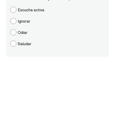
ايام الاسبوع بالانجليزي
Escucha activa
Ignorar
عبارات انجليزية قصيرة عميقة
Odiar
عبارات انجليزية قصيرة
Saludar
الرتب العسكرية بالانجليزي
ضمائر الفاعل
ضمائر المفعول به
الحروف الانجليزية كبتل وسمول
pm