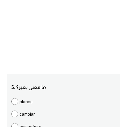
am
الابراج بالانجليزي
اسماء الكواكب بالانجليزي
كلمات بحرف a
كلمات بحرف b
كلمات بحرف c
5. ما معنى يغير؟
كلمات بحرف d
planes
كلمات بحرف e
cambiar
كلمات بحرف f
compañero