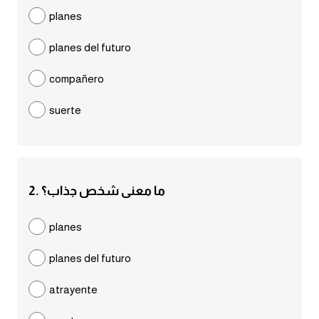
مرادفات انجليزية
planes
الكلمة وضدها بالانجليزي
planes del futuro
افعال اللغة الانجليزية القياسية
compañero
suerte
افعال اللغة الانجليزية الشاذة
اختصارات اللغة الانجليزية
2. ما معنى شخص جذاب؟
اختبار تحديد مستوى اللغة الانجليزية
planes
حروف العلة بالانجليزي
planes del futuro
الاصوات الصحيحة في الانجليزية
atrayente
قاموس كلمات انجليزية