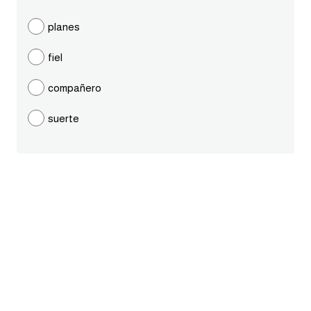
ايام الاسبوع بالانجليزي
planes
fiel
عبارات انجليزية قصيرة عميقة
compañero
عبارات انجليزية قصيرة
suerte
الرتب العسكرية بالانجليزي
ضمائر الفاعل
ضمائر المفعول به
الحروف الانجليزية كبتل وسمول
pm