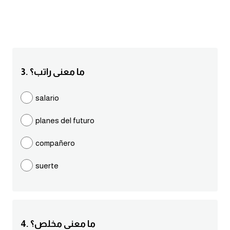
انجليزي بالصورة والصوت
الانجليزية الامريكية
تعلم الفرنسية
3. ما معنى راتب؟
تعلم اللغة الانجليزية
salario
Learn French
planes del futuro
نطق الحروف الانجليزية
compañero
suerte
بايو انستا انجليزي
تهنئة عيد ميلاد بالانجليزي
حروف الجر بالانجليزي
4. ما معنى مخلص؟