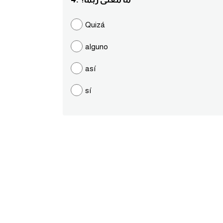
Quizá
alguno
así
sí