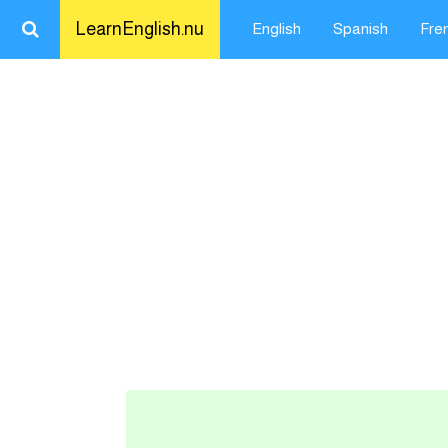
LearnEnglish.nu
English
Spanish
Fre