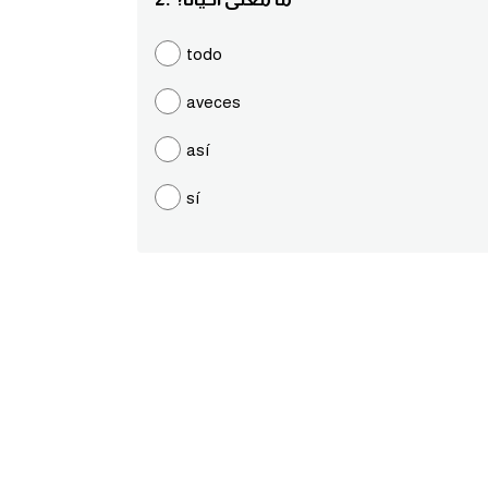
todo
aveces
así
sí