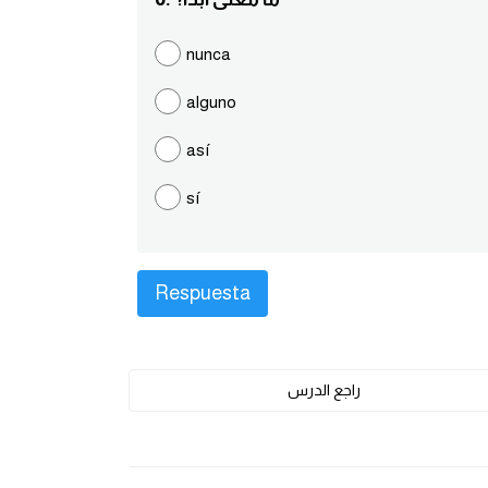
nunca
alguno
así
sí
راجع الدرس