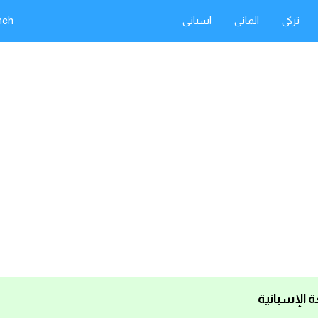
تركي
الماني
اسباني
nch
غة الإسبانية