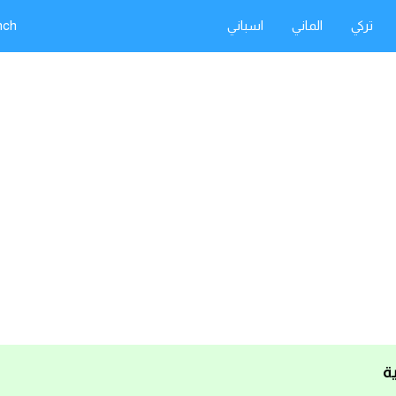
تركي
الماني
اسباني
nch
ية