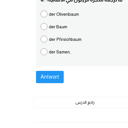
der Olivenbaum
der Baum
der Pfirsichbaum
der Samen,
راجع الدرس