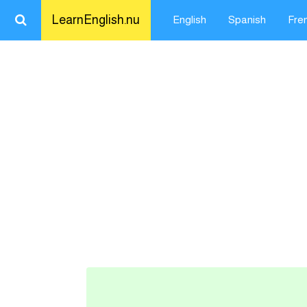
LearnEnglish.nu
English
Spanish
Fre