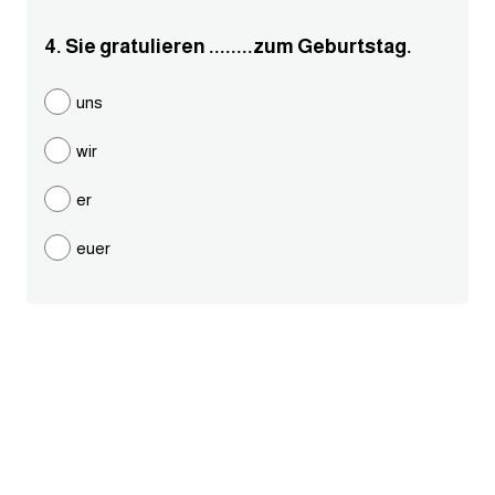
ايام الاسبوع بالانجليزي
4. Sie gratulieren ........zum Geburtstag.
عبارات انجليزية قصيرة عميقة
uns
wir
عبارات انجليزية قصيرة
er
الرتب العسكرية بالانجليزي
euer
ضمائر الفاعل
ضمائر المفعول به
الحروف الانجليزية كبتل وسمول
pm