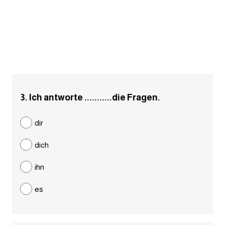
انجليزي بالصورة والصوت
الانجليزية الامريكية
تعلم الفرنسية
تعلم اللغة الانجليزية
3. Ich antworte ...........die Fragen.
Learn French
dir
نطق الحروف الانجليزية
dich
بايو انستا انجليزي
ihn
es
تهنئة عيد ميلاد بالانجليزي
حروف الجر بالانجليزي