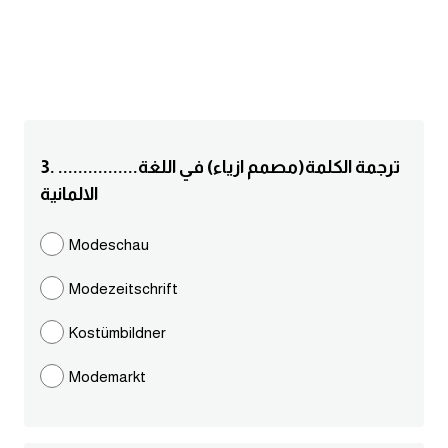
انجليزي بالصورة والصوت
الانجليزية الامريكية
تعلم الفرنسية
3. ................ترجمة الكلمة(مصمم ازياء) في اللغة
تعلم اللغة الانجليزية
الالمانية
Learn French
Modeschau
نطق الحروف الانجليزية
Modezeitschrift
بايو انستا انجليزي
Kostümbildner
Modemarkt
تهنئة عيد ميلاد بالانجليزي
حروف الجر بالانجليزي