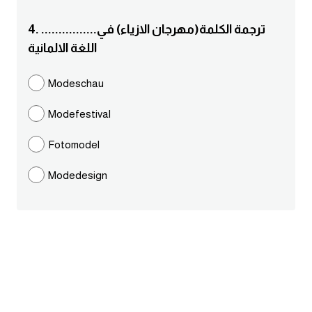
ايام الاسبوع بالانجليزي
4. ................ترجمة الكلمة(مهرجان الازياء) في
اللغة الالمانية
عبارات انجليزية قصيرة عميقة
Modeschau
عبارات انجليزية قصيرة
Modefestival
الرتب العسكرية بالانجليزي
Fotomodel
ضمائر الفاعل
Modedesign
ضمائر المفعول به
الحروف الانجليزية كبتل وسمول
pm