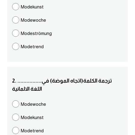
مرادفات انجليزية
Modekunst
الكلمة وضدها بالانجليزي
Modewoche
افعال اللغة الانجليزية القياسية
Modeströmung
Modetrend
افعال اللغة الانجليزية الشاذة
اختصارات اللغة الانجليزية
2. ................ترجمة الكلمة(اتجاه الموضة) في
اختبار تحديد مستوى اللغة الانجليزية
اللغة الالمانية
حروف العلة بالانجليزي
Modewoche
الاصوات الصحيحة في الانجليزية
Modekunst
قاموس كلمات انجليزية
Modetrend