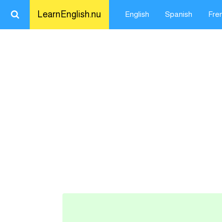
LearnEnglish.nu
English
Spanish
Fre