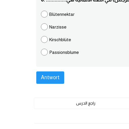
Blütennektar
Narzisse
Kirschblüte
Passionsblume
راجع الدرس