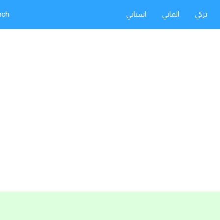
تركي
الماني
اسباني
nch