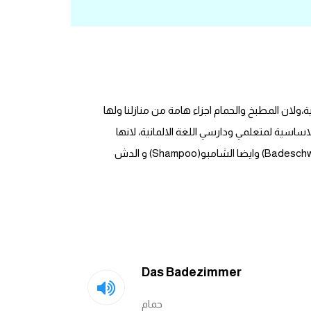
 اهلا بكم، هذه المرة سنتعرف على معاني ادوات الحمام(Badezimmer) في اللغة الالمانية،ولان المطبخ والحمام اجزاء هامة من منازلنا ولها
اسية لمتعلمي ودارسي اللغة الالمانية، لانها
تستخدم بشكل يومي، فمثلا نستخدم فرشاة الاسنان(Zahnbürste) ومعجون الاسنان(Zahnpaste) و اسفنجة الاستحمام (Badeschwamm) وايضا الشامبو(Shampoo) و الدش
Das Badezimmer
حمام