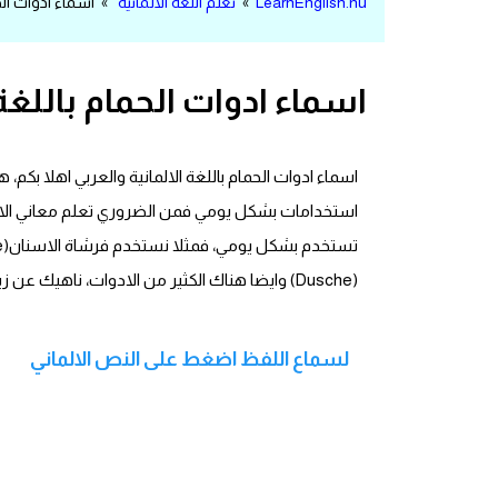
LearnEnglish.nu
»
تعلم اللغة الالمانية
» اسماء ادوات الحم
مرادفات انجليزية
الكلمة وضدها بالانجليزي
اسماء ادوات الحمام باللغة 
افعال اللغة الانجليزية القياسية
افعال اللغة الانجليزية الشاذة
استخدامات بشكل يومي فمن الضروري تعلم معاني الادوا
اختصارات اللغة الانجليزية
(Dusche) وايضا هناك الكثير من الادوات، ناهيك عن زيادة مخزون الكلمات الالمانية التي يساعدنا على تحدث الالمانية بطلاقة.
اختبار تحديد مستوى اللغة الانجليزية
حروف العلة بالانجليزي
لسماع اللفظ اضغط على النص الالماني
الاصوات الصحيحة في الانجليزية
قاموس كلمات انجليزية