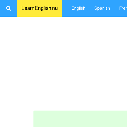
LearnEnglish.nu
English
Spanish
Fre