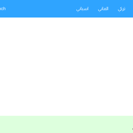
تركي
الماني
اسباني
nch