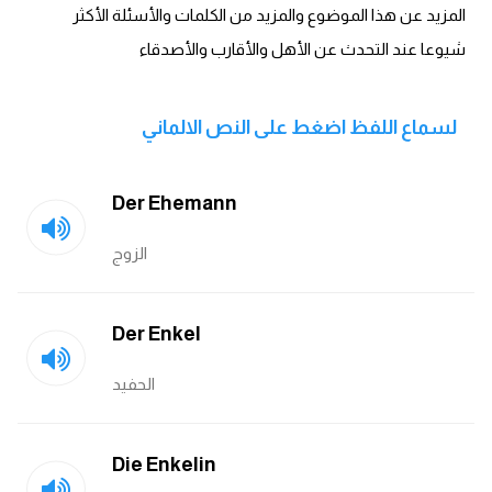
انجليزي بالصورة والصوت
المزيد عن هذا الموضوع والمزيد من الكلمات والأسئلة الأكثر
شيوعا عند التحدث عن الأهل والأقارب والأصدقاء
الانجليزية الامريكية
تعلم الفرنسية
لسماع اللفظ اضغط على النص الالماني
تعلم اللغة الانجليزية
Der Ehemann
Learn French
الزوج
نطق الحروف الانجليزية
Der Enkel
بايو انستا انجليزي
الحفيد
تهنئة عيد ميلاد بالانجليزي
Die Enkelin
حروف الجر بالانجليزي