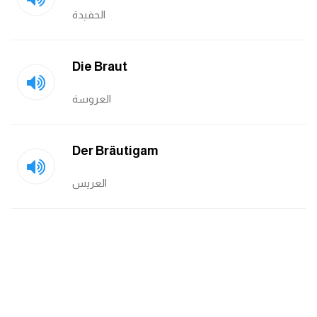
الحفيدة
ايام الاسبوع بالانجليزي
عبارات انجليزية قصيرة عميقة
Die Braut
العروسة
عبارات انجليزية قصيرة
الرتب العسكرية بالانجليزي
Der Bräutigam
ضمائر الفاعل
العريس
ضمائر المفعول به
الحروف الانجليزية كبتل وسمول
pm