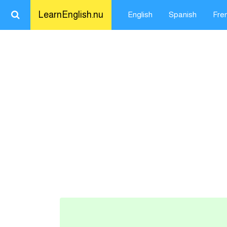
LearnEnglish.nu
English
Spanish
Fre