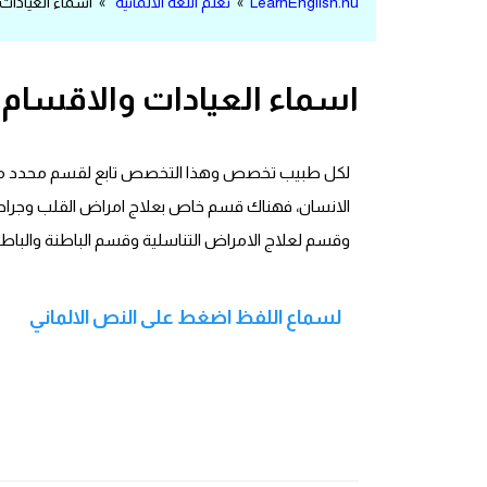
LearnEnglish.nu
»
تعلم اللغة الالمانية
» اسماء العيادات و
مرادفات انجليزية
الكلمة وضدها بالانجليزي
اسماء العيادات والاقسام ا
افعال اللغة الانجليزية القياسية
لكل طبيب تخصص وهذا التخصص تابع لقسم محدد من الا
افعال اللغة الانجليزية الشاذة
الانسان، فهناك قسم خاص بعلاج امراض القلب وجراحت
اختصارات اللغة الانجليزية
وقسم لعلاج الامراض التناسلية وقسم الباطنة والباط
اختبار تحديد مستوى اللغة الانجليزية
لسماع اللفظ اضغط على النص الالماني
حروف العلة بالانجليزي
الاصوات الصحيحة في الانجليزية
قاموس كلمات انجليزية