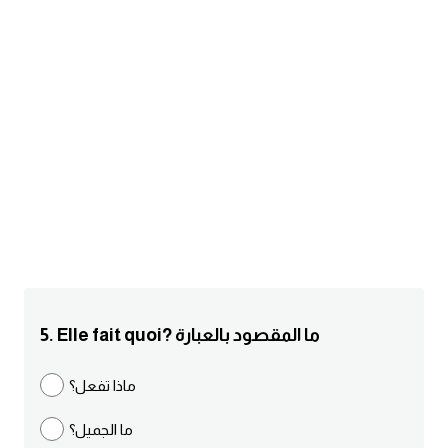
am
الابراج بالانجليزي
اسماء الكواكب بالانجليزي
كلمات بحرف a
كلمات بحرف b
كلمات بحرف c
كلمات بحرف d
5. Elle fait quoi? ما المقصود بالعبارة
كلمات بحرف e
ماذا تفعل؟
ما الجميل؟
كلمات بحرف f