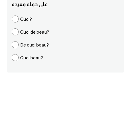
على جملة مفيدة
ايام الاسبوع بالانجليزي
Quoi?
عبارات انجليزية قصيرة عميقة
Quoi de beau?
عبارات انجليزية قصيرة
De quoi beau?
الرتب العسكرية بالانجليزي
Quoi beau?
ضمائر الفاعل
ضمائر المفعول به
الحروف الانجليزية كبتل وسمول
pm