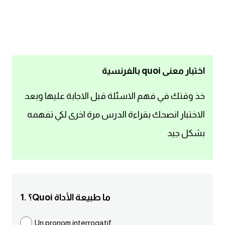
اساسيات اللغة الانجليزية
تعلم الانجليزية
عبارات انجليزية مترجمة قصيرة
اختبار معنى quoi بالفرنسية
كلمات انجليزية
خذ وقتك في فهم الاسئلة قبل الاجابة عليها وبعد
الاختبار انصحك بقراءة الدرس مرة اخرى لكي تفهمه
محادثات انجليزية
بشكل جيد
قواعد اللغة الانجليزية
تعلم اللغة الانجليزية للمبتدئين
1. ؟Quoi ما طبيعة الأداة
مصطلحات انجليزية
Un pronom interrogatif