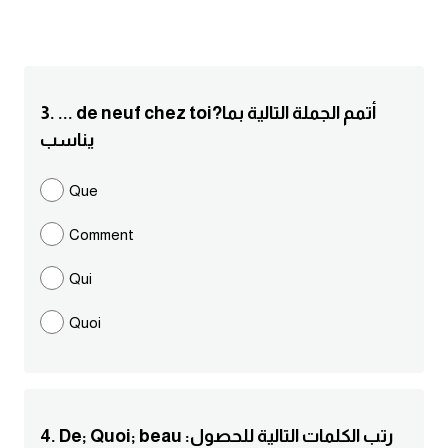
انجليزي بالصورة والصوت
الانجليزية الامريكية
3. ... de neuf chez toi?أتمم الجملة التالية بما
تعلم الفرنسية
يناسب
تعلم اللغة الانجليزية
Que
Learn French
Comment
نطق الحروف الانجليزية
Qui
Quoi
بايو انستا انجليزي
تهنئة عيد ميلاد بالانجليزي
حروف الجر بالانجليزي
4. De; Quoi; beau :رتب الكلمات التالية للحصول