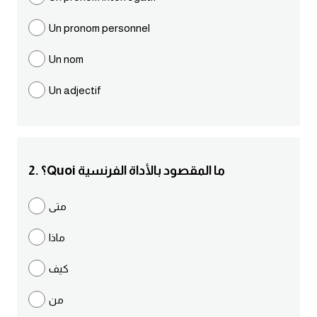
مرادفات انجليزية
Un pronom personnel
الكلمة وضدها بالانجليزي
Un nom
افعال اللغة الانجليزية القياسية
Un adjectif
افعال اللغة الانجليزية الشاذة
اختصارات اللغة الانجليزية
2. ؟Quoi ما المقصود بالأداة الفرنسية
اختبار تحديد مستوى اللغة الانجليزية
متى
حروف العلة بالانجليزي
ماذا
الاصوات الصحيحة في الانجليزية
كيف
من
قاموس كلمات انجليزية