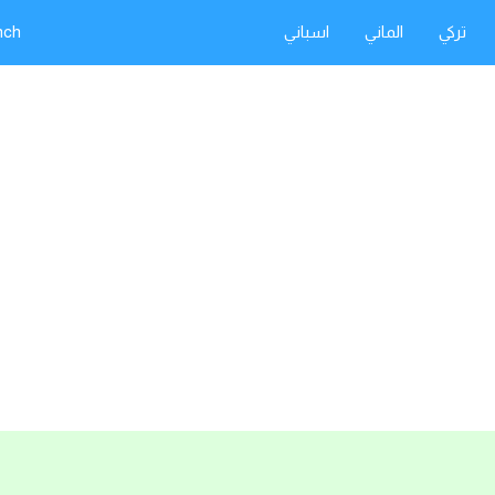
تركي
الماني
اسباني
nch