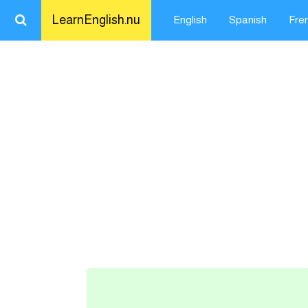
LearnEnglish.nu
English
Spanish
Fre