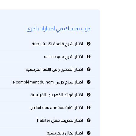
كلمات بحرف g
جرب نفسك في اختبارات اخرى
كلمات بحرف h
اختبار شرح قاعدة Si الشرطية
كلمات بحرف i
اختبار شرح est-ce que
كلمات بحرف j
اختبار الضمير y في اللغة الفرنسية
كلمات بحرف k
اختبار شرح درس le complément du nom
كلمات بحرف l
اختبار فوائد الكهرباء بالفرنسية
اختبار اغنية ça fait des années
كلمات بحرف m
اختبار تصريف فعل habiter
كلمات بحرف n
اختبار بقال بالفرنسية