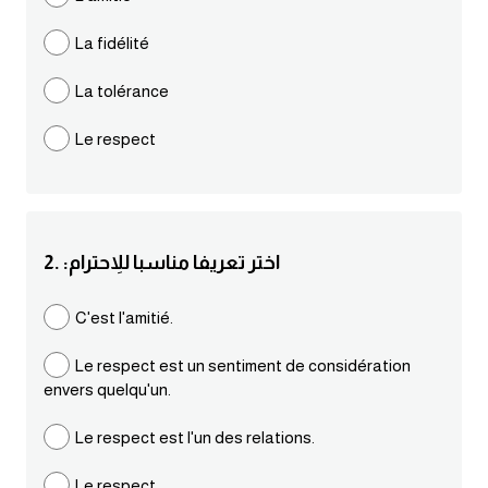
مرادفات انجليزية
La fidélité
الكلمة وضدها بالانجليزي
La tolérance
افعال اللغة الانجليزية القياسية
Le respect
افعال اللغة الانجليزية الشاذة
اختصارات اللغة الانجليزية
2. :اختر تعريفا مناسبا للاِحترام
اختبار تحديد مستوى اللغة الانجليزية
C'est l'amitié.
حروف العلة بالانجليزي
Le respect est un sentiment de considération
envers quelqu'un.
الاصوات الصحيحة في الانجليزية
Le respect est l'un des relations.
قاموس كلمات انجليزية
Le respect.