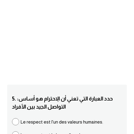
am
الابراج بالانجليزي
اسماء الكواكب بالانجليزي
كلمات بحرف a
كلمات بحرف b
كلمات بحرف c
5. :حدد العبارة التي تعني أن الاِحترام هو أساس
كلمات بحرف d
التواصل الجيد بين الأفراد
كلمات بحرف e
Le respect est l'un des valeurs humaines.
كلمات بحرف f