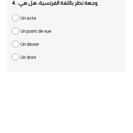
4. :وجهة نظر باللغة الفرنسية، هل هي
ايام الاسبوع بالانجليزي
Un acte
عبارات انجليزية قصيرة عميقة
Un point de vue
عبارات انجليزية قصيرة
Un devoir
Un droit
الرتب العسكرية بالانجليزي
ضمائر الفاعل
ضمائر المفعول به
الحروف الانجليزية كبتل وسمول
pm