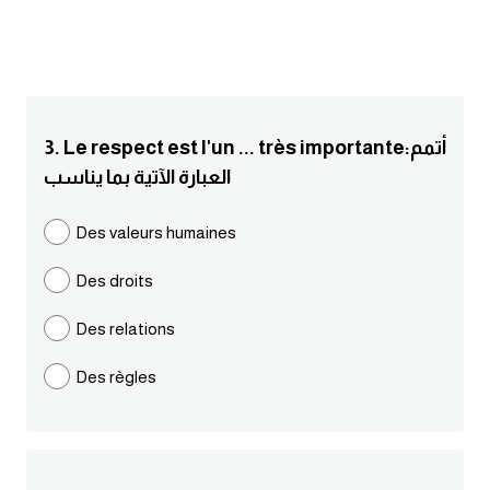
انجليزي بالصورة والصوت
الانجليزية الامريكية
تعلم الفرنسية
3. Le respect est l'un ... très importante:أتمم
العبارة الآتية بما يناسب
تعلم اللغة الانجليزية
Des valeurs humaines
Learn French
Des droits
نطق الحروف الانجليزية
Des relations
بايو انستا انجليزي
Des règles
تهنئة عيد ميلاد بالانجليزي
حروف الجر بالانجليزي