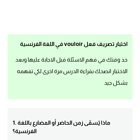
اساسيات اللغة الانجليزية
تعلم الانجليزية
عبارات انجليزية مترجمة قصيرة
اختبار تصريف فعل vouloir في اللغة الفرنسية
كلمات انجليزية
خذ وقتك في فهم الاسئلة قبل الاجابة عليها وبعد
الاختبار انصحك بقراءة الدرس مرة اخرى لكي تفهمه
محادثات انجليزية
بشكل جيد
قواعد اللغة الانجليزية
تعلم اللغة الانجليزية للمبتدئين
1. ماذا يُسمّى زمن الحاضر أو المضارع باللغة
مصطلحات انجليزية
الفرنسية؟