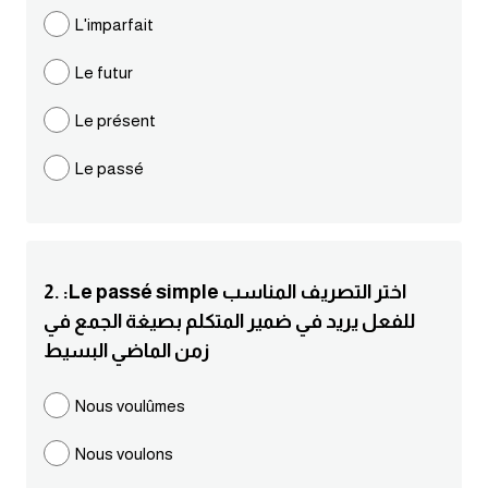
مرادفات انجليزية
L'imparfait
الكلمة وضدها بالانجليزي
Le futur
افعال اللغة الانجليزية القياسية
Le présent
Le passé
افعال اللغة الانجليزية الشاذة
اختصارات اللغة الانجليزية
2. :Le passé simple اختر التصريف المناسب
اختبار تحديد مستوى اللغة الانجليزية
للفعل يريد في ضمير المتكلم بصيغة الجمع في
زمن الماضي البسيط
حروف العلة بالانجليزي
Nous voulûmes
الاصوات الصحيحة في الانجليزية
Nous voulons
قاموس كلمات انجليزية