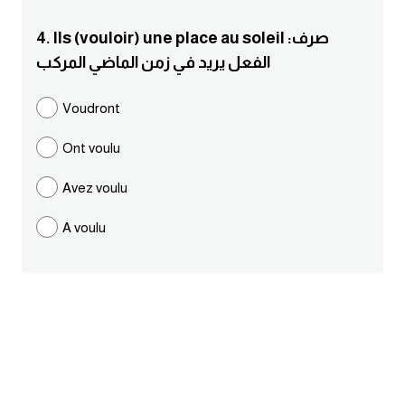
ايام الاسبوع بالانجليزي
4. Ils (vouloir) une place au soleil :صرف
الفعل يريد في زمن الماضي المركب
عبارات انجليزية قصيرة عميقة
Voudront
عبارات انجليزية قصيرة
Ont voulu
الرتب العسكرية بالانجليزي
Avez voulu
ضمائر الفاعل
A voulu
ضمائر المفعول به
الحروف الانجليزية كبتل وسمول
pm