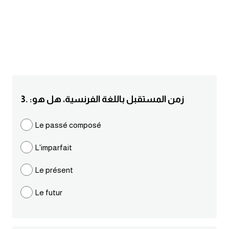
انجليزي بالصورة والصوت
الانجليزية الامريكية
تعلم الفرنسية
تعلم اللغة الانجليزية
3. :زمن المستقبل باللغة الفرنسية، هل هو
Learn French
Le passé composé
نطق الحروف الانجليزية
L'imparfait
بايو انستا انجليزي
Le présent
Le futur
تهنئة عيد ميلاد بالانجليزي
حروف الجر بالانجليزي