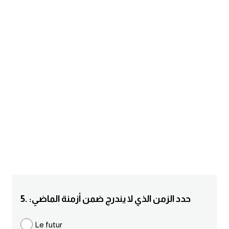
am
الابراج بالانجليزي
اسماء الكواكب بالانجليزي
كلمات بحرف a
كلمات بحرف b
كلمات بحرف c
كلمات بحرف d
كلمات بحرف e
5. :حدد الزمن الذي لا يندرج ضمن أزمنة الماضي
كلمات بحرف f
Le futur