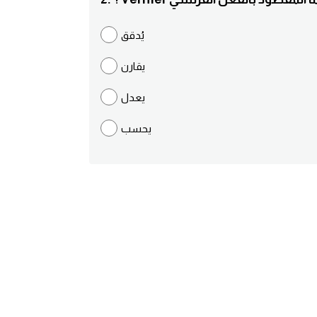
يُدقق
يقارن
يعدل
يحسب