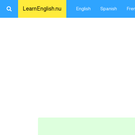
LearnEnglish.nu
English
Spanish
Fre