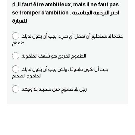
4. Il faut être ambitieux, mais il ne faut pas
ايام الاسبوع بالانجليزي
se tromper d’ambition : اختر الترجمة المناسبة
للعبارة
عبارات انجليزية قصيرة عميقة
.عندما لا تستطيع أن تفعل أي شيء، يجب أن يكون لديك
طموح
عبارات انجليزية قصيرة
.الطموح الفردي هو شغف الطفولة
الرتب العسكرية بالانجليزي
.يجب أن تكون طموحًا ، ولكن يجب أن يكون لديك
ضمائر الفاعل
الطموح الصحيح
.رجل بلا طموح مثل سفينة بلا وجهة
ضمائر المفعول به
الحروف الانجليزية كبتل وسمول
pm