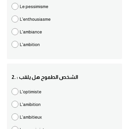
مرادفات انجليزية
Le pessimisme
الكلمة وضدها بالانجليزي
L'enthousiasme
افعال اللغة الانجليزية القياسية
L'ambiance
L'ambition
افعال اللغة الانجليزية الشاذة
اختصارات اللغة الانجليزية
2. : الشخص الطموح هل يلقب
اختبار تحديد مستوى اللغة الانجليزية
L'optimiste
حروف العلة بالانجليزي
L'amibition
الاصوات الصحيحة في الانجليزية
L’ambitieux
قاموس كلمات انجليزية