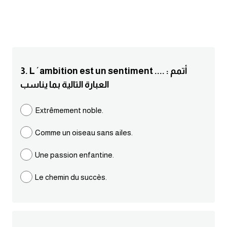
انجليزي بالصورة والصوت
الانجليزية الامريكية
تعلم الفرنسية
3. L´ambition est un sentiment .... : أتمم
العبارة التالية بما يناسب
تعلم اللغة الانجليزية
Extrêmement noble.
Learn French
Comme un oiseau sans ailes.
نطق الحروف الانجليزية
Une passion enfantine.
بايو انستا انجليزي
Le chemin du succès.
تهنئة عيد ميلاد بالانجليزي
حروف الجر بالانجليزي