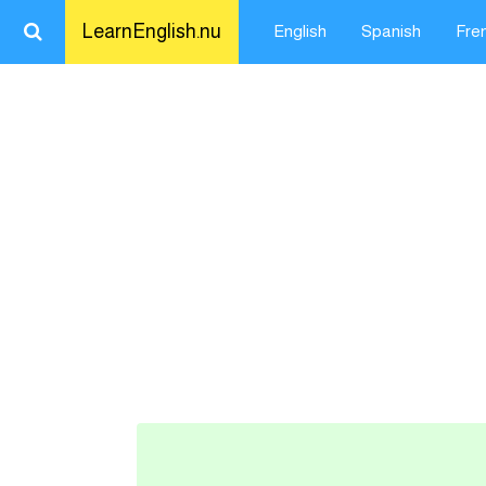
LearnEnglish.nu
English
Spanish
Fre