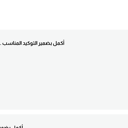
3. (...) ,elle ne travaille pas le samedi . أكمل بضمير التوكيد المناسب
4. (...), s bien ici