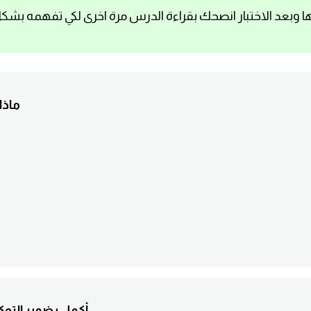
ا وبعد الاختبار انصحك بقراءة الدرس مرة اخرى لكي تفهمه بشك
1. م
2. (...), tu es un bon éléve. أكم