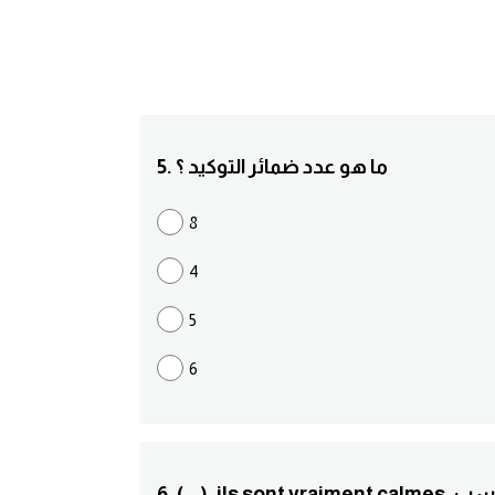
5. ما هو عدد ضمائر التوكيد ؟
8
4
5
6
يد المناسب