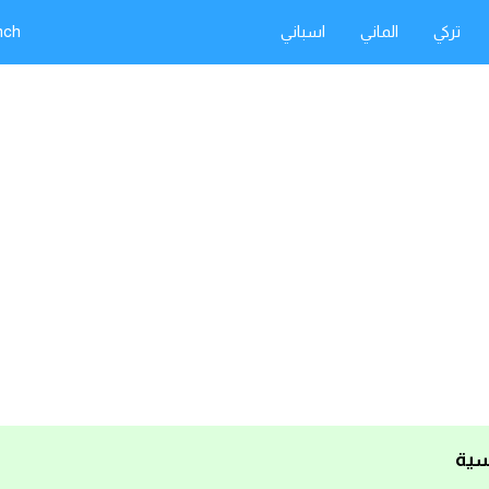
تركي
الماني
اسباني
nch
سية