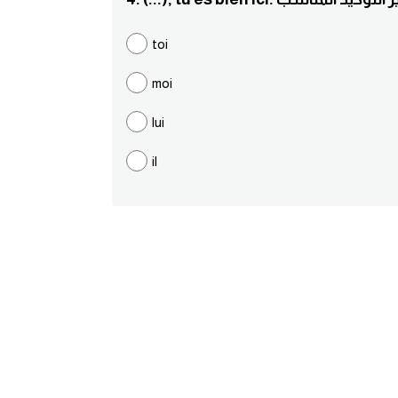
toi
moi
lui
il