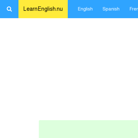
LearnEnglish.nu
English
Spanish
Fre