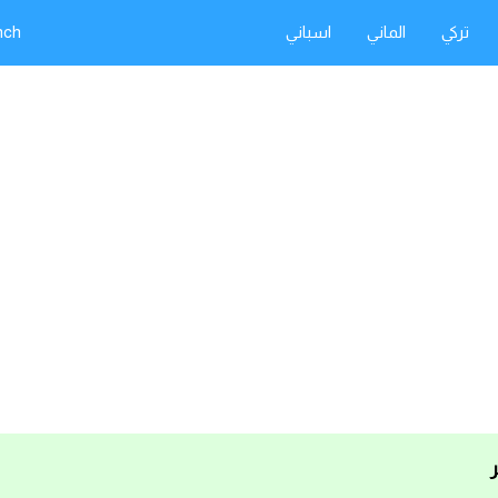
تركي
الماني
اسباني
nch