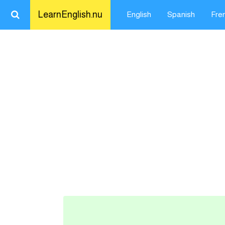
LearnEnglish.nu
English
Spanish
Fre