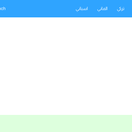
تركي
الماني
اسباني
nch