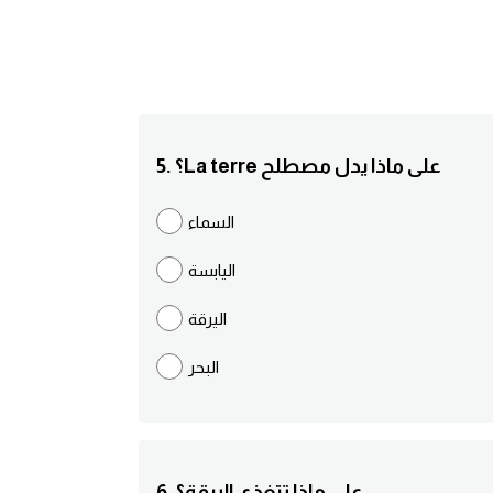
5. ؟La terre على ماذا يدل مصطلح
السماء
اليابسة
اليرقة
البحر
6. على ماذا تتغذى اليرقة؟