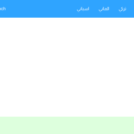
تركي
الماني
اسباني
nch