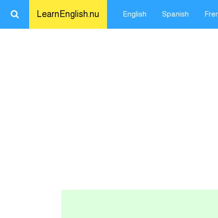
LearnEnglish.nu
English
Spanish
Fre