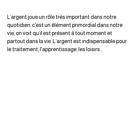
انجليزي بالصورة والصوت
L’argent joue un rôle très important dans notre
الانجليزية الامريكية
quotidien, c'est un élément primordial dans notre
vie; on voit qu’il est présent à tout moment et
تعلم الفرنسية
partout dans la vie. L’argent est indispensable pour
le traitement, l'apprentissage, les loisirs...
تعلم اللغة الانجليزية
Learn French
نطق الحروف الانجليزية
بايو انستا انجليزي
تهنئة عيد ميلاد بالانجليزي
حروف الجر بالانجليزي