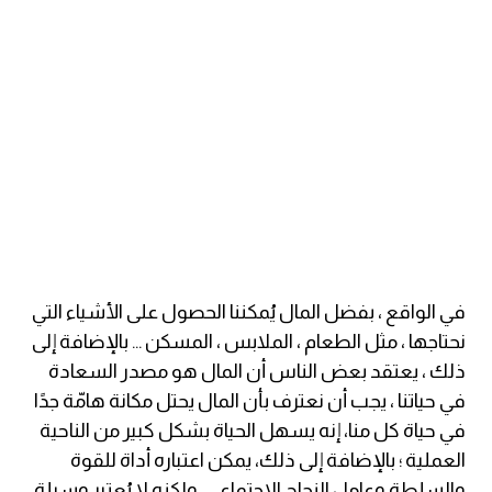
ايام الاسبوع بالانجليزي
عبارات انجليزية قصيرة عميقة
عبارات انجليزية قصيرة
الرتب العسكرية بالانجليزي
ضمائر الفاعل
في الواقع ، بفضل المال يُمكننا الحصول على الأشياء التي
ضمائر المفعول به
نحتاجها ، مثل الطعام ، الملابس ، المسكن ... بالإضافة إلى
ذلك ، يعتقد بعض الناس أن المال هو مصدر السعادة
الحروف الانجليزية كبتل وسمول
في حياتنا ، يجب أن نعترف بأن المال يحتل مكانة هامّة جدًا
في حياة كل منا، إنه يسهل الحياة بشكل كبير من الناحية
pm
العملية ؛ بالإضافة إلى ذلك، يمكن اعتباره أداة للقوة
والسلطة وعامل النجاح الاجتماعي، ولكنه لا يُعتبر وسيلة