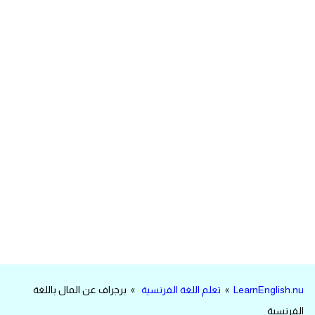
مرادفات انجليزية
الكلمة وضدها بالانجليزي
افعال اللغة الانجليزية القياسية
افعال اللغة الانجليزية الشاذة
اختصارات اللغة الانجليزية
اختبار تحديد مستوى اللغة الانجليزية
حروف العلة بالانجليزي
الاصوات الصحيحة في الانجليزية
LearnEnglish.nu
»
تعلم اللغة الفرنسية
» برجراف عن المال باللغة
قاموس كلمات انجليزية
الفرنسية