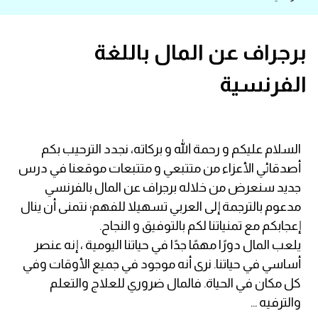
قاموس عربي انجليزي
برجراف عن المال باللغة
اسماء الدول باللغة الانجليزية
الفرنسية
تعلم اللغة الفرنسية
تعلم اللغة الالمانية
السلام عليكم و رحمة الله و بركاته، نجدد الترحيب بكم
أصدقائي الأعزاء من متتبعي و متتبعات موقعنا في درس
تعلم اللغة الاسبانية
جديد سنعرض من خلاله برجراف عن المال بالفرنسي
مدعوم بالترجمة إلى العربي تسهيلا للفهم؛ نتمنى أن ينال
تعلم اللغة التركية
إعجابكم مع تمنياتنا لكم بالتوفيق و النجاح.
يلعب المال دورًا مهمًا جدًا في حياتنا اليومية ، إنه عنصر
Learn English
أساسي في حياتنا. نرى أنه موجود في جميع الأوقات وفي
كل مكان في الحياة. فالمال ضروري للعلاج والتعلم
Learn Spanish
والترفيه ...