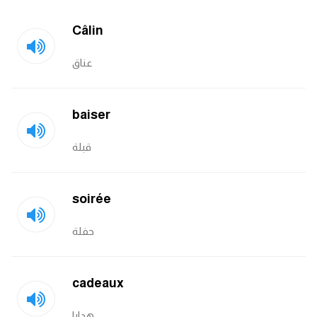
Câlin
كلمات بحرف x
عناق
كلمات بحرف y
كلمات بحرف z
baiser
اغلق النافذة
قبلة
soirée
حفلة
cadeaux
هدايا