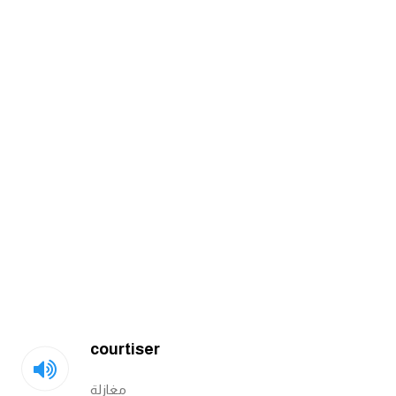
ايام الاسبوع بالانجليزي
عبارات انجليزية قصيرة عميقة
عبارات انجليزية قصيرة
الرتب العسكرية بالانجليزي
ضمائر الفاعل
ضمائر المفعول به
الحروف الانجليزية كبتل وسمول
courtiser
pm
مغازلة