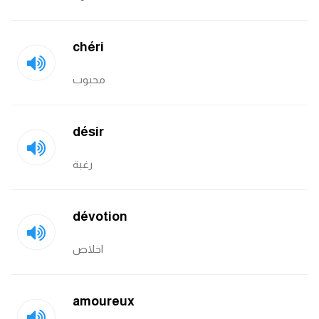
am
chéri
الابراج بالانجليزي
محبوب
اسماء الكواكب بالانجليزي
كلمات بحرف a
désir
كلمات بحرف b
رغبة
كلمات بحرف c
dévotion
كلمات بحرف d
اخلاص
كلمات بحرف e
amoureux
كلمات بحرف f