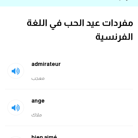
قاموس عربي انجليزي
مفردات عيد الحب في اللغة
اسماء الدول باللغة الانجليزية
الفرنسية
تعلم اللغة الفرنسية
تعلم اللغة الالمانية
admirateur
تعلم اللغة الاسبانية
معجب
تعلم اللغة التركية
ange
Learn English
ملاك
Learn Spanish
bien aimé