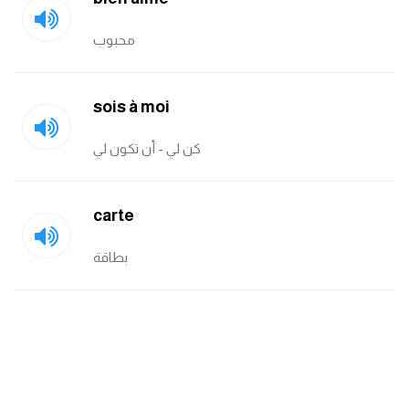
انجليزي بالصورة والصوت
محبوب
الانجليزية الامريكية
تعلم الفرنسية
sois à moi
كن لي - أن تكون لي
تعلم اللغة الانجليزية
Learn French
carte
نطق الحروف الانجليزية
بطاقة
بايو انستا انجليزي
تهنئة عيد ميلاد بالانجليزي
حروف الجر بالانجليزي