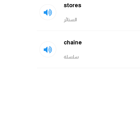
stores
الستائر
chaîne
سلسلة