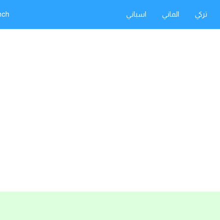
تركي
الماني
اسباني
nch