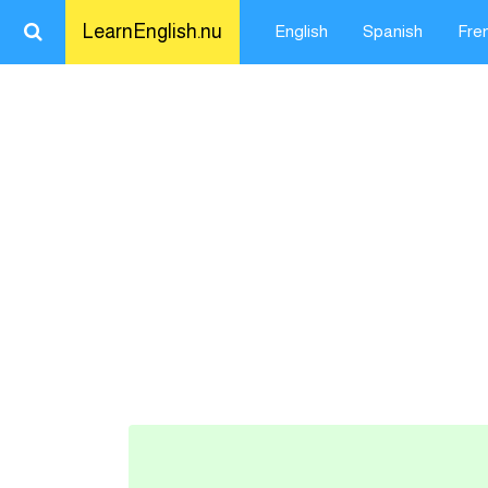
LearnEnglish.nu
English
Spanish
Fre