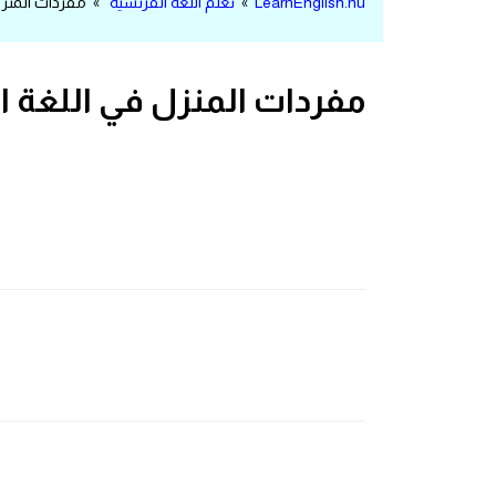
LearnEnglish.nu
»
تعلم اللغة الفرنسية
» مفردات المنزل 
مرادفات انجليزية
الكلمة وضدها بالانجليزي
مفردات المنزل في اللغة ا
افعال اللغة الانجليزية القياسية
افعال اللغة الانجليزية الشاذة
اختصارات اللغة الانجليزية
اختبار تحديد مستوى اللغة الانجليزية
حروف العلة بالانجليزي
الاصوات الصحيحة في الانجليزية
قاموس كلمات انجليزية