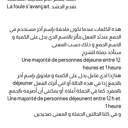
am
La foule s'avançait. تقدم الحشد.
الابراج بالانجليزي
هذه الكلمات عندما تكون ملحقة بإسم آخر مستخدم في
اسماء الكواكب بالانجليزي
الجمع عندئذ الغعل يتأثر بالاسم الذي يدل على الكمية و
الاسم الجمع و ذلك حسب المعنى.
كلمات بحرف a
سنأخذ جملة للشرح
.Une majorité de personnes déjeune entre 12
كلمات بحرف b
heures et 1 heure
هنا إذا لدي فاعل يدل على الكمية و ملحوق بإسم آخر
كلمات بحرف c
بالجمع إذا في هذه الحالة أو انني أترك الفعل déjeuner
بالمفرد كما في الجملة أعلاه. أو يمكنني أن أصرفه بالجمع.
كلمات بحرف d
.Une majorité de personnes déjeunent entre 12 h et
1 heure
كلمات بحرف e
و في كلتا الحالتين الجملة و المعنى صحيحين.
كلمات بحرف f