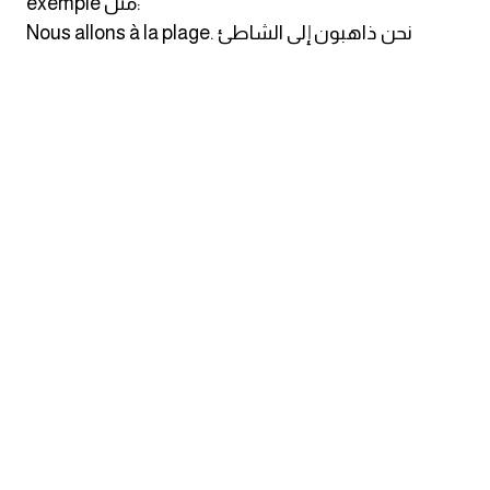
exemple مثل:
انجليزي بالصورة والصوت
Nous allons à la plage. نحن ذاهبون إلى الشاطئ
الانجليزية الامريكية
تعلم الفرنسية
تعلم اللغة الانجليزية
Learn French
نطق الحروف الانجليزية
بايو انستا انجليزي
تهنئة عيد ميلاد بالانجليزي
حروف الجر بالانجليزي