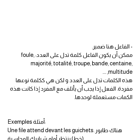
ايام الاسبوع بالانجليزي
عبارات انجليزية قصيرة عميقة
عبارات انجليزية قصيرة
- الفاعل هنا ضمير.
ممكن أن يكون الفاعل كلمة تدل على العدد: foule,
الرتب العسكرية بالانجليزي
majorité, totalité, troupe, bande, centaine,
multitude, ....
ضمائر الفاعل
هذه الكلمات تدل على العدد و لكن هي ككلمة نوعها
مفردة. الفعل إذا يجب أن يأتلف مع المفرد إذا كانت هذه
ضمائر المفعول به
الكمات مستعملة لوحدها.
الحروف الانجليزية كبتل وسمول
Exemples أمثلة:
pm
Une file attend devant les guichets. هناك طابور
(خط) ينتظر أمام شبابيك المحاسبة