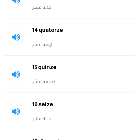
ثلاثة عشر
كلمات بحرف x
14 quatorze
كلمات بحرف y
اربعة عشر
كلمات بحرف z
اغلق النافذة
15 quinze
خمسة عشر
16 seize
ستة عشر