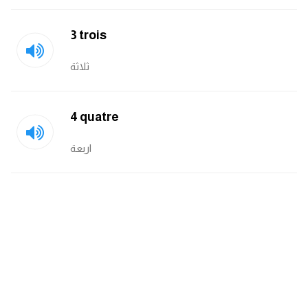
انجليزي بالصورة والصوت
3 trois
الانجليزية الامريكية
ثلاثة
تعلم الفرنسية
تعلم اللغة الانجليزية
4 quatre
اربعة
Learn French
نطق الحروف الانجليزية
بايو انستا انجليزي
تهنئة عيد ميلاد بالانجليزي
حروف الجر بالانجليزي