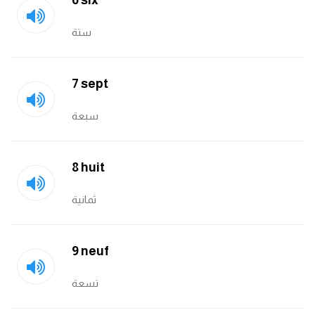
6 six
am
ستة
الابراج بالانجليزي
7 sept
اسماء الكواكب بالانجليزي
سبعة
كلمات بحرف a
كلمات بحرف b
8 huit
كلمات بحرف c
ثمانية
كلمات بحرف d
9 neuf
كلمات بحرف e
تسعة
كلمات بحرف f