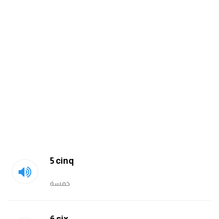
ايام الاسبوع بالانجليزي
عبارات انجليزية قصيرة عميقة
عبارات انجليزية قصيرة
الرتب العسكرية بالانجليزي
ضمائر الفاعل
ضمائر المفعول به
5 cinq
الحروف الانجليزية كبتل وسمول
خمسة
pm