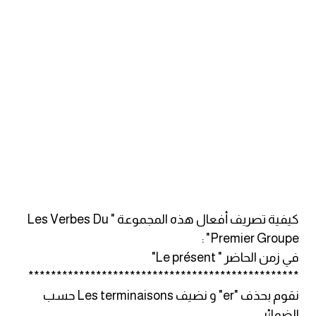
ايام الاسبوع بالانجليزي
عبارات انجليزية قصيرة عميقة
عبارات انجليزية قصيرة
الرتب العسكرية بالانجليزي
ضمائر الفاعل
ضمائر المفعول به
كيفية تصريف أفعال هذه المجموعة " Les Verbes Du
Premier Groupe" :
الحروف الانجليزية كبتل وسمول
في زمن الحاضر " Le présent"
************************************************
pm
نقوم بحذف "er" و نضيف Les terminaisons حسب
الضمائر