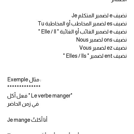
am
نضيف e لضمير المتكلم Je
الابراج بالانجليزي
نضيف es لضمير المخاطب أو المخاطبة Tu
نضيف e لضمير الغائب أو الغائبة " Elle / Il "
اسماء الكواكب بالانجليزي
نضيف ons لضمير Nous
نضيف ez لضمير Vous
كلمات بحرف a
نضيف ent لضمير " Elles / Ils "
كلمات بحرف b
Exemple مثال :
كلمات بحرف c
**************
فعل أكل " Le verbe manger"
كلمات بحرف d
في زمن الحاضر
كلمات بحرف e
Je mange أنا أكلتُ
كلمات بحرف f