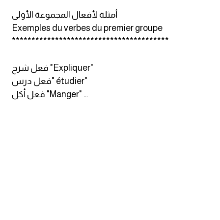
انجليزي بالصورة والصوت
أمثلة لأفعال المجموعة الأولى
Exemples du verbes du premier groupe
الانجليزية الامريكية
****************************************
تعلم الفرنسية
فعل شرح "Expliquer"
فعل درس" étudier"
تعلم اللغة الانجليزية
فعل أكل "Manger" ...
Learn French
نطق الحروف الانجليزية
بايو انستا انجليزي
تهنئة عيد ميلاد بالانجليزي
حروف الجر بالانجليزي