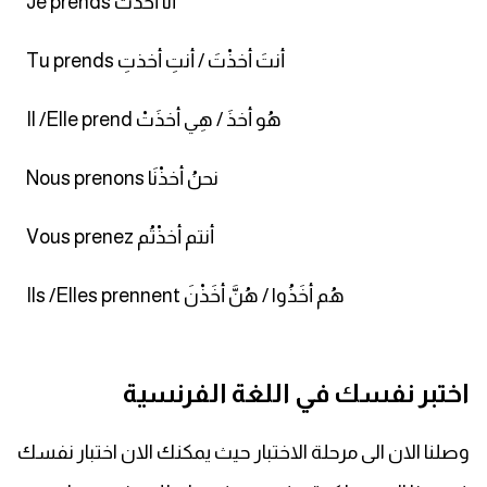
Je prends أنا أخذتُ
Tu prends أنتَ أخذْتَ / أنتِ أخذتِ
Il /Elle prend هُو أخذَ / هِي أخذَتْ
Nous prenons نحنُ أخذْنَا
Vous prenez أنتم أخذْتُم
Ils /Elles prennent هُم أخَذُوا / هُنَّ أخَذْنَ
اختبر نفسك في اللغة الفرنسية
وصلنا الان الى مرحلة الاختبار حيث يمكنك الان اختبار نفسك