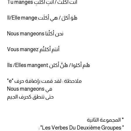
Tu manges أنت أكلتَ / أنتِ أكَلتِ
كلمات بحرف g
Il/Elle mange هُوَ أكلَ / هي أكلَت
كلمات بحرف h
Nous mangeons نحن أكلْنا
كلمات بحرف i
Vous mangez أنتم أكلتُم
كلمات بحرف j
Ils /Elles mangent هُم أكلوا / هُنَّ أكلن
كلمات بحرف k
"e" ملاحظة : لقد قمت بإضافة حرف
Nous mangeons في
كلمات بحرف l
حتى تنطق كحرف الجيم
كلمات بحرف m
* المجموعة الثانية
كلمات بحرف n
" Les Verbes Du Deuxième Groupes" :