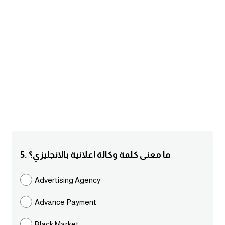
am
الابراج بالانجليزي
اسماء الكواكب بالانجليزي
كلمات بحرف a
كلمات بحرف b
كلمات بحرف c
5. ما معنى كلمة وكالة اعلانية بالانجليزي؟
كلمات بحرف d
Advertising Agency
كلمات بحرف e
Advance Payment
كلمات بحرف f
Black Market