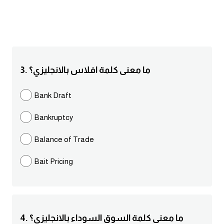
انجليزي بالصورة والصوت
الانجليزية الامريكية
تعلم الفرنسية
3. ما معنى كلمة افلاس بالانجليزي؟
تعلم اللغة الانجليزية
Bank Draft
Learn French
Bankruptcy
نطق الحروف الانجليزية
Balance of Trade
Bait Pricing
بايو انستا انجليزي
تهنئة عيد ميلاد بالانجليزي
حروف الجر بالانجليزي
4. ما معنى كلمة السوق السوداء بالانجليزي؟