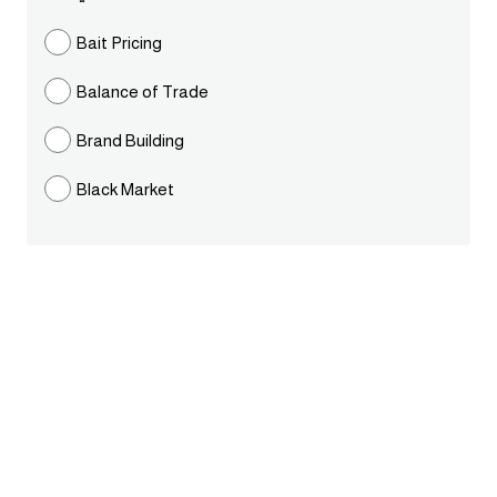
ايام الاسبوع بالانجليزي
Bait Pricing
Balance of Trade
عبارات انجليزية قصيرة عميقة
Brand Building
عبارات انجليزية قصيرة
Black Market
الرتب العسكرية بالانجليزي
ضمائر الفاعل
ضمائر المفعول به
الحروف الانجليزية كبتل وسمول
pm